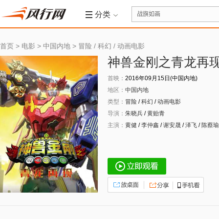
分类
首页
>
电影
>
中国内地
>
冒险
/
科幻
/
动画电影
神兽金刚之青龙再
首映：
2016年09月15日(中国内地)
地区：
中国内地
类型：
冒险
/
科幻
/
动画电影
导演：
朱晓兵
/
黄贻青
主演：
黄健
/
李仲鑫
/
谢安晟
/
泽飞
/
陈蔡瑜