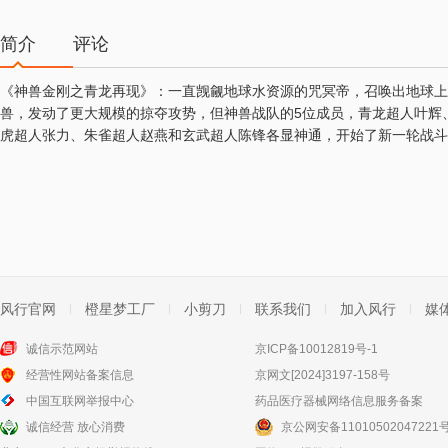
简介
评论
《神兽金刚之青龙再现》：一直觊觎地球水资源的咒冥帝，召唤出地球上
兽，发动了更大规模的掠夺攻势，但神兽战队的5位成员，青龙超人叶辉
虎超人张力、朱雀超人赵燕和玄武超人陈锋各显神通，开始了新一轮战斗
风行官网
橙星梦工厂
小剪刀
联系我们
加入风行
媒
诚信示范网站
京ICP备10012819号-1
经营性网站备案信息
京网文[2024]3197-158号
中国互联网举报中心
药品医疗器械网络信息服务备案
诚信经营 放心消费
京公网安备11010502047221