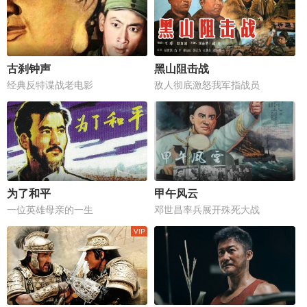
古刹钟声
黑山阻击战
经典反特谍战老电影
敌人彻底激怒我军指战员
为了和平
甲午风云
一位英雄母亲的一生
邓世昌率兵展开殊死大战