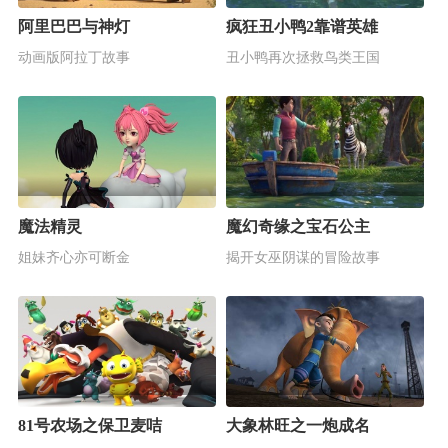
阿里巴巴与神灯
疯狂丑小鸭2靠谱英雄
动画版阿拉丁故事
丑小鸭再次拯救鸟类王国
魔法精灵
魔幻奇缘之宝石公主
姐妹齐心亦可断金
揭开女巫阴谋的冒险故事
81号农场之保卫麦咭
大象林旺之一炮成名