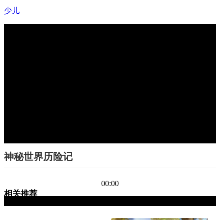
少儿
打开风行APP观看完整版
看完整版
神秘世界历险记
00:00
相关推荐
由于版权方限制，该地区暂不支持播放