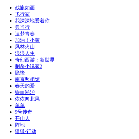
战旗如画
飞行家
我深深地爱着你
典当行
追梦青春
加油！小茉
风林火山
浪浪人生
奇幻西游：新世界
刺杀小说家2
隐锋
南京照相馆
春天的爱
铁血淞沪
依依向北风
单单
9号传奇
开山人
阵地
猎狐·行动