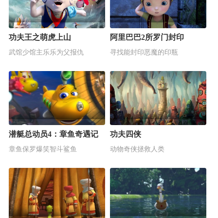
功夫王之萌虎上山
阿里巴巴2所罗门封印
武馆少馆主乐乐为父报仇
寻找能封印恶魔的印瓶
潜艇总动员4：章鱼奇遇记
功夫四侠
章鱼保罗爆笑智斗鲨鱼
动物奇侠拯救人类