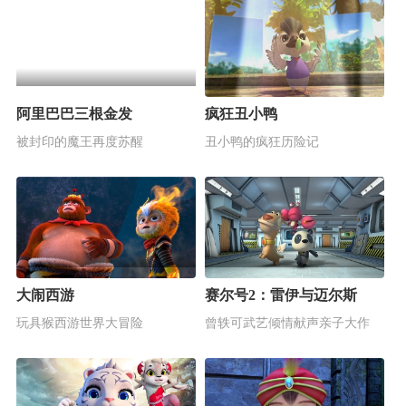
阿里巴巴三根金发
疯狂丑小鸭
被封印的魔王再度苏醒
丑小鸭的疯狂历险记
大闹西游
赛尔号2：雷伊与迈尔斯
玩具猴西游世界大冒险
曾轶可武艺倾情献声亲子大作