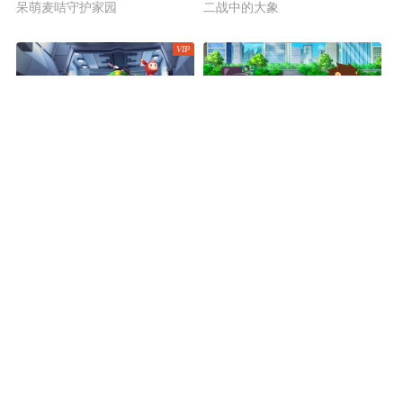
呆萌麦咭守护家园
二战中的大象
赛尔号大电影7：疯狂机器城
疯狂梦幻城
最神秘的异星历险
中国版疯狂动物城
查看更多
打开APP观看/下载高清内容
风行网官网
梦工厂
营业执照
其他证件
风行网版权所有
京ICP备10012819号-16A
下载风行网APP