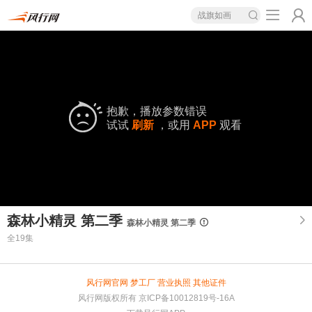
战旗如画
抱歉，播放参数错误
试试
刷新
，或用
APP
观看
森林小精灵 第二季
森林小精灵 第二季
全19集
风行网官网
梦工厂
营业执照
其他证件
风行网版权所有
京ICP备10012819号-16A