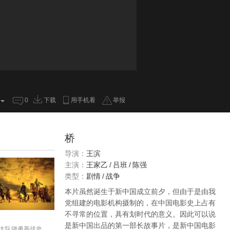
0
下载
用手机看
举报
桥
导演：
王滨
主演：
王家乙
/
吕班
/
陈强
类型：
剧情
/
战争
本片虽然诞生于新中国成立前夕，但由于是由我
党组建的电影机构摄制的，在中国电影史上占有
不寻常的位置，具有划时代的意义。因此可以说
是新中国出品的第一部长故事片，是新中国电影
大队骁勇善战史