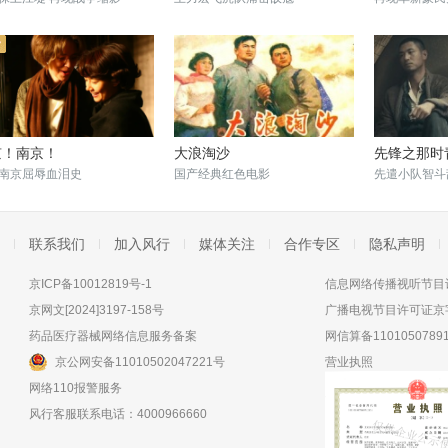
京！南京！
大浪淘沙
先锋之那时
南京屈辱血泪史
国产经典红色电影
先遣小队智斗
联系我们
加入风行
媒体关注
合作专区
隐私声明
京ICP备10012819号-1
信息网络传播视听节目许
京网文[2024]3197-158号
广播电视节目许可证京字
药品医疗器械网络信息服务备案
网信算备11010507891
京公网安备11010502047221号
营业执照
网络110报警服务
风行客服联系电话：4000966660