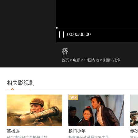
00:00/00:00
桥
首页
>
电影
>
中国内地
>
剧情
/
战争
相关影视剧
英雄连
杨门少年
赤
付辛博致敬抗美援朝英雄
杨家将平战乱展大将之风
誓死