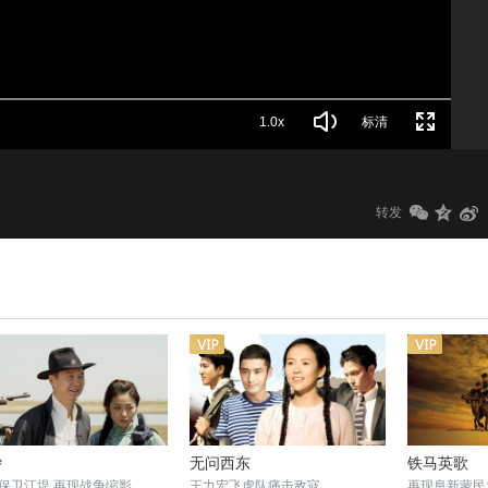
1.0x
标清
转发
砂
无问西东
铁马英歌
保卫江堤 再现战争缩影
王力宏飞虎队痛击敌寇
再现阜新蒙民