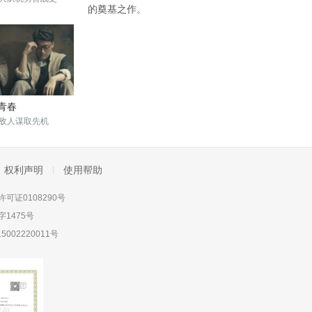
的奠基之作。
青春
敌人谋取先机
权利声明
使用帮助
可证0108290号
1475号
5002220011号