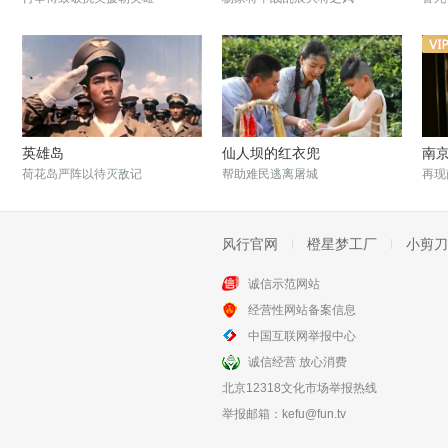
英雄岛
仙人坝的红衣兜
南
荷花岛严阵以待灭敌记
帮助难民逃离屠城
再现
风行官网
橙星梦工厂
小剪刀
诚信示范网站
经营性网站备案信息
冰山上的来客
方珍珠
中国互联网举报中心
永恒经典60年代佳作
世态炎凉的众生相
诚信经营 放心消费
北京12318文化市场举报热线
举报邮箱：
kefu@fun.tv