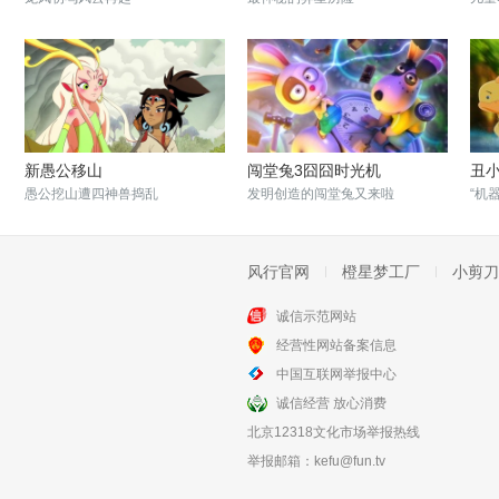
新愚公移山
闯堂兔3囧囧时光机
丑
愚公挖山遭四神兽捣乱
发明创造的闯堂兔又来啦
“机
风行官网
橙星梦工厂
小剪刀
诚信示范网站
经营性网站备案信息
萤火奇兵
嘻哈英熊
中国互联网举报中心
守护童心黄金团队保驾护航
嘻哈熊爸为救儿子勇闯敌营
诚信经营 放心消费
北京12318文化市场举报热线
举报邮箱：
kefu@fun.tv