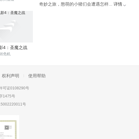
奇妙之旅，憨萌的小猪们会遭遇怎样...
详情
影4：圣魔之战
转危机
权利声明
使用帮助
可证0108290号
1475号
5002220011号