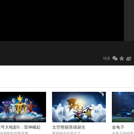
1.0x
标清
转发
尔号大电影5：雷神崛起
太空熊猫英雄诞生
金龟子
动漫电影也能逆袭
英雄诞生问鼎天下
金龟子姐姐带