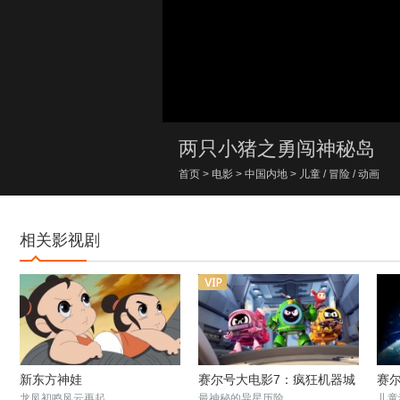
00:00/00:00
两只小猪之勇闯神秘岛
首页
>
电影
>
中国内地
>
儿童
/
冒险
/
动画
相关影视剧
新东方神娃
赛尔号大电影7：疯狂机器城
赛
龙凤初鸣风云再起
最神秘的异星历险
儿童