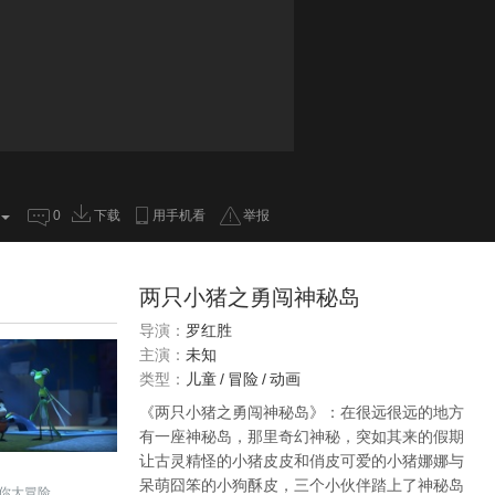
0
下载
用手机看
举报
两只小猪之勇闯神秘岛
导演：
罗红胜
主演：
未知
类型：
儿童
/
冒险
/
动画
《两只小猪之勇闯神秘岛》：在很远很远的地方
有一座神秘岛，那里奇幻神秘，突如其来的假期
让古灵精怪的小猪皮皮和俏皮可爱的小猪娜娜与
呆萌囧笨的小狗酥皮，三个小伙伴踏上了神秘岛
你大冒险