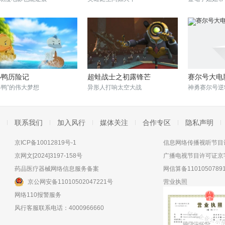
小鸭历险记
超蛙战士之初露锋芒
赛尔号大电
器鸭”的伟大梦想
异形人打响太空大战
神勇赛尔号逆
联系我们
加入风行
媒体关注
合作专区
隐私声明
京ICP备10012819号-1
信息网络传播视听节目许
京网文[2024]3197-158号
广播电视节目许可证京字
药品医疗器械网络信息服务备案
网信算备11010507891
京公网安备11010502047221号
营业执照
网络110报警服务
风行客服联系电话：4000966660