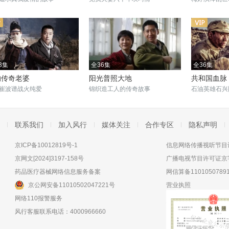
3集
全36集
全36集
的传奇老婆
阳光普照大地
共和国血脉
崔波谱战火纯爱
锦织造工人的传奇故事
石油英雄石兴
联系我们
加入风行
媒体关注
合作专区
隐私声明
京ICP备10012819号-1
信息网络传播视听节目许
京网文[2024]3197-158号
广播电视节目许可证京字
药品医疗器械网络信息服务备案
网信算备11010507891
京公网安备11010502047221号
营业执照
网络110报警服务
风行客服联系电话：4000966660