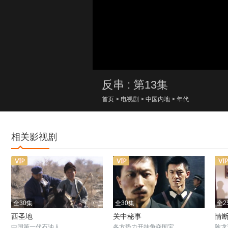
00:00/00:00
反串 : 第13集
首页
>
电视剧
>
中国内地
>
年代
相关影视剧
全30集
全30集
全2
西圣地
关中秘事
情
中国第一代石油人
各方势力开挂争夺国宝
陈龙