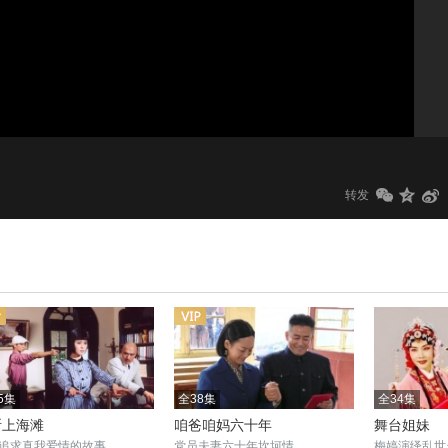
1.0x
标清
转发
5集
全38集
全34集
断上海滩
咱爸咱妈六十年
舞台姐妹
追求真我爱情的故事
党员夫妻六十年坎坷情
梅婷演绎乱世