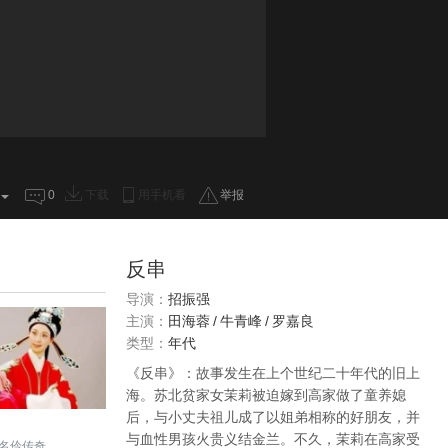
0
下载
用手机看
举报
反串
导演：
招振强
主演：
田海蓉
/
牛青峰
/
罗嘉良
类型：
年代
《反串》：故事发生在上个世纪二十年代的旧上
海。苏北贫家女茉莉被迫嫁到高家做了童养媳
后，与小丈夫祖儿成了以姐弟相称的好朋友，并
与血性男孩火贵义结金兰。不久，茉莉在高家受
名伶传奇