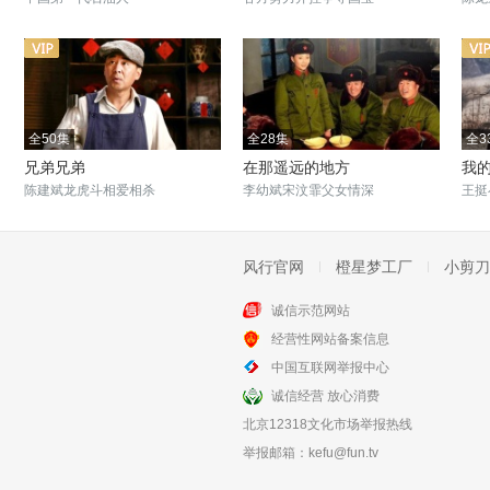
全50集
全28集
全3
兄弟兄弟
在那遥远的地方
我
陈建斌龙虎斗相爱相杀
李幼斌宋汶霏父女情深
王挺
风行官网
橙星梦工厂
小剪刀
诚信示范网站
全44集
全28集
经营性网站备案信息
高山青
那山那海
中国互联网举报中心
两岸三地的凄美爱情故事
山海并行助力乡村振兴
诚信经营 放心消费
北京12318文化市场举报热线
举报邮箱：
kefu@fun.tv