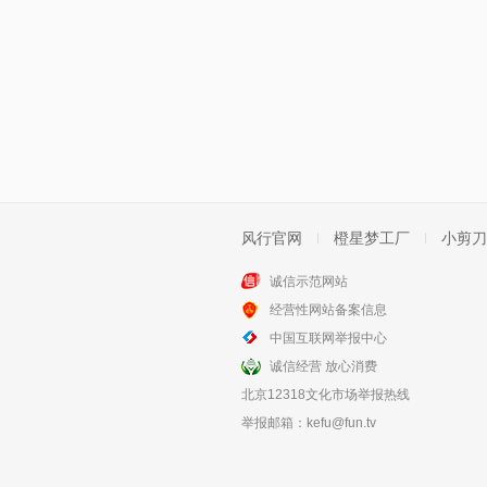
风行官网
橙星梦工厂
小剪刀
诚信示范网站
经营性网站备案信息
中国互联网举报中心
诚信经营 放心消费
北京12318文化市场举报热线
举报邮箱：
kefu@fun.tv