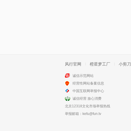
风行官网
橙星梦工厂
小剪刀
诚信示范网站
经营性网站备案信息
中国互联网举报中心
诚信经营 放心消费
北京12318文化市场举报热线
举报邮箱：
kefu@fun.tv