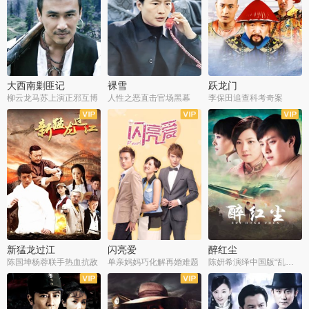
大西南剿匪记
裸雪
跃龙门
柳云龙马苏上演正邪互博
人性之恶直击官场黑幕
李保田追查科考奇案
全36集
全37集
全30集
新猛龙过江
闪亮爱
醉红尘
陈国坤杨蓉联手热血抗敌
单亲妈妈巧化解再婚难题
陈妍希演绎中国版“乱世佳人”
全30集
全30集
全30集