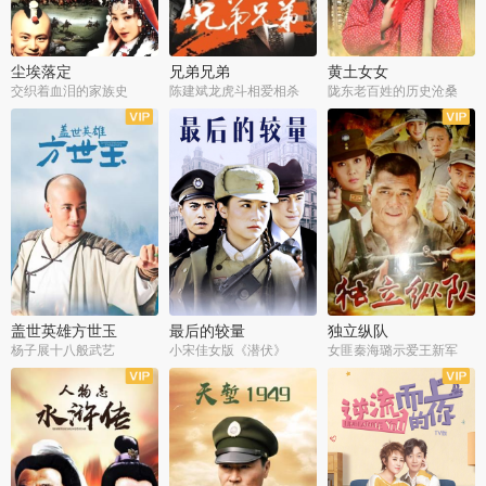
尘埃落定
兄弟兄弟
黄土女女
交织着血泪的家族史
陈建斌龙虎斗相爱相杀
陇东老百姓的历史沧桑
全36集
全28集
全44集
盖世英雄方世玉
最后的较量
独立纵队
杨子展十八般武艺
小宋佳女版《潜伏》
女匪秦海璐示爱王新军
全40集
全30集
全43集