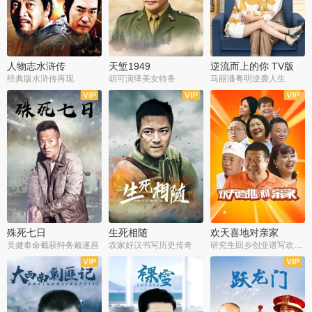
人物志水浒传
天堑1949
逆流而上的你 TV版
经典版水浒传再现
胡可演绎美女特务
马丽潘粤明逆袭人生
全34集
全21集
全35集
殊死七日
生死相随
欢天喜地对亲家
吴健奉命截获特务戴遂昌
农家好汉书写历史传奇
研究生回乡创业谱写欢乐爱情
全40集
全21集
全30集