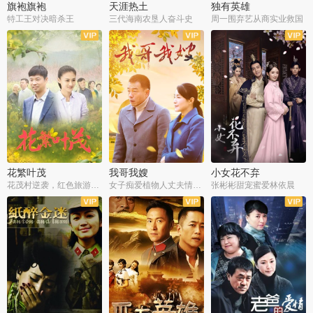
旗袍旗袍
天涯热土
独有英雄
特工王对决暗杀王
三代海南农垦人奋斗史
周一围弃艺从商实业救国
全34集
全50集
全51集
花繁叶茂
我哥我嫂
小女花不弃
花茂村逆袭，红色旅游出圈
女子痴爱植物人丈夫情定一生
张彬彬甜宠蜜爱林依晨
全42集
全35集
全32集