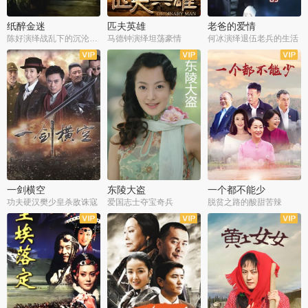
纸醉金迷
匹夫英雄
老爸的爱情
陈好演绎战乱下的沉沦人生
马德钟演绎坦荡豪情
何冰演绎退伍老兵的生活
全40集
全33集
全36集
一剑横空
东陵大盗
一个都不能少
功夫硬汉樊少皇杀敌诛寇
爱国志士夺宝奇兵
脱贫之路的酸甜苦辣
全25集
全50集
全23集