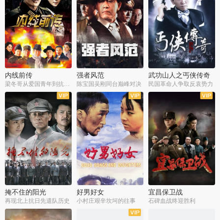
内线前传
强者风范
武功山人之丐侠传奇
梁冬哥从爱国青年到抗战精英
陈宝国吴刚同台巅峰对决
民国革命人争取反袁势力
全38集
全9集
全35集
掩不住的阳光
好男好女
宜昌保卫战
再现北上抗日先遣队历史
小村庄艰辛坎坷的往事
石碑血战终迎胜利
全37集
全40集
全25集