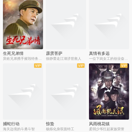
生死兄弟情
霹雳菩萨
真情有多远
异姓兄弟携手摧毁特务阴谋
徐静蕾走江湖济世救人
一位下岗女工的创业奋斗史
全22集
全39集
全36集
捕蛇行动
惊蛰
风雨桃花镇
海关边境的斗勇斗智
杨烁化身双面特工
柔弱少爷扛起家族荣誉