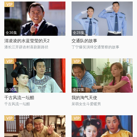
全36集
全28集
清凌凌的水蓝莹莹的天2
交通队的故事
潘长江开辟农村喜剧新路径
丁宁爆笑演绎交通警察的故事
全30集
全22集
千古风流一坛醋
我的淘气天使
千古风流一坛醋
呆萌女生斗爱暖男