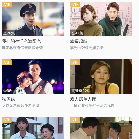
全28集
全43集
我们的生活充满阳光
幸福起航
巩汉林变身保安幽默来袭
李光洁张檬先婚后爱
全36集
更新至22集
私房钱
双人房单人床
明道兄弟帮智斗老婆团
一幅妙趣横生的生活喜乐图