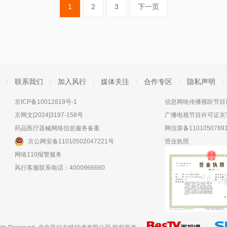
1
2
3
下一页
联系我们
加入风行
媒体关注
合作专区
隐私声明
京ICP备10012819号-1
信息网络传播视听节目许
京网文[2024]3197-158号
广播电视节目许可证京字
药品医疗器械网络信息服务备案
网信算备11010507891
京公网安备11010502047221号
营业执照
网络110报警服务
风行客服联系电话：4000966660