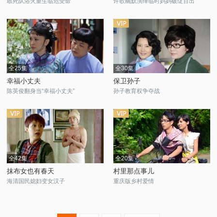
敢死队浴火重生临危受命
许歌幽默演绎临时妈妈破绽百出
全25集
全30集
幸福小丈夫
保卫孙子
陈英俊翻身当“幸福小丈夫”
孙子教育权争夺战
全42集
全20集
抹布女也有春天
村里那点事儿
海清国民媳妇变女汉子
重庆版乡村爱情