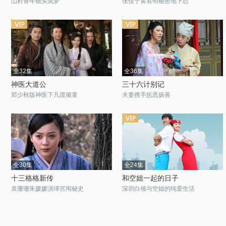
山村青年镜头筑梦
张佳宁黄宥明秘密地下恋
全32集
全36集
神医大道公
三十六计别记
郑少秋版神医下凡渡顽童
夫妻携手惩恶扬善
全30集
全24集
十三格格新传
和空姐一起的日子
袁珊珊朱媛媛演绎宫闱秘史
深圳白领与空姐的纯爱生活