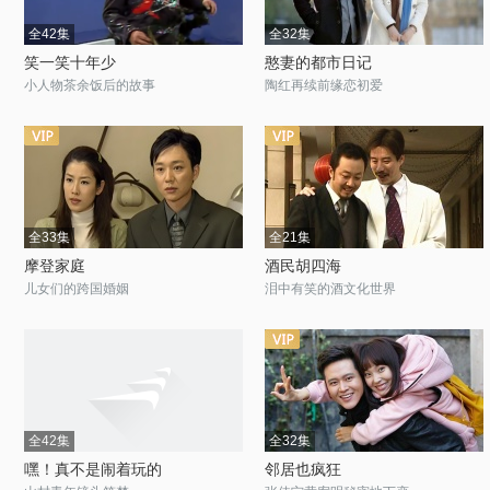
全42集
全32集
笑一笑十年少
憨妻的都市日记
小人物茶余饭后的故事
陶红再续前缘恋初爱
全33集
全21集
摩登家庭
酒民胡四海
儿女们的跨国婚姻
泪中有笑的酒文化世界
全42集
全32集
嘿！真不是闹着玩的
邻居也疯狂