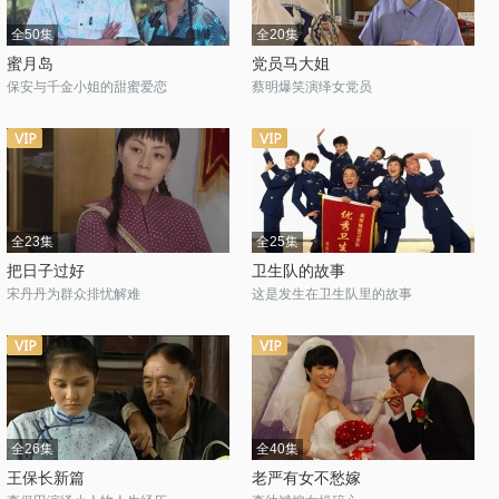
全50集
全20集
蜜月岛
党员马大姐
保安与千金小姐的甜蜜爱恋
蔡明爆笑演绎女党员
全23集
全25集
把日子过好
卫生队的故事
宋丹丹为群众排忧解难
这是发生在卫生队里的故事
全26集
全40集
王保长新篇
老严有女不愁嫁