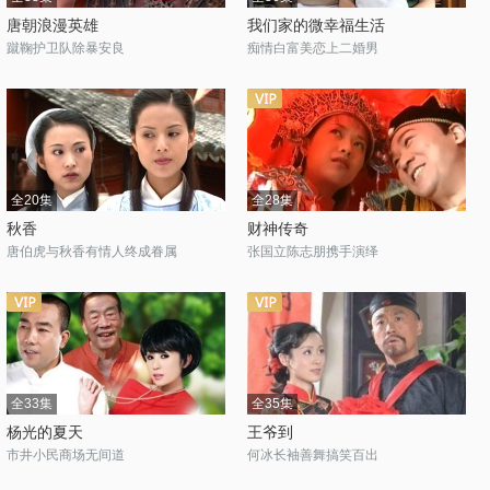
唐朝浪漫英雄
我们家的微幸福生活
蹴鞠护卫队除暴安良
痴情白富美恋上二婚男
全20集
全28集
秋香
财神传奇
唐伯虎与秋香有情人终成眷属
张国立陈志朋携手演绎
全33集
全35集
杨光的夏天
王爷到
市井小民商场无间道
何冰长袖善舞搞笑百出