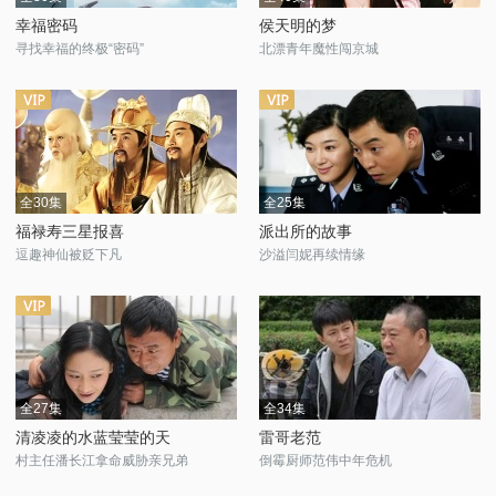
幸福密码
侯天明的梦
寻找幸福的终极“密码”
北漂青年魔性闯京城
全30集
全25集
福禄寿三星报喜
派出所的故事
逗趣神仙被贬下凡
沙溢闫妮再续情缘
全27集
全34集
清凌凌的水蓝莹莹的天
雷哥老范
村主任潘长江拿命威胁亲兄弟
倒霉厨师范伟中年危机