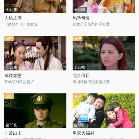
全36集
全30集
大话江湖
风筝奇缘
《武林外传》姐妹篇
真龙天子落民间寻真爱
全30集
全20集
鸡祥如意
北京假日
舒畅领衔群星贺岁
李湘何炅浪漫爱情故事
全20集
全35集
非常出击
重返大福村