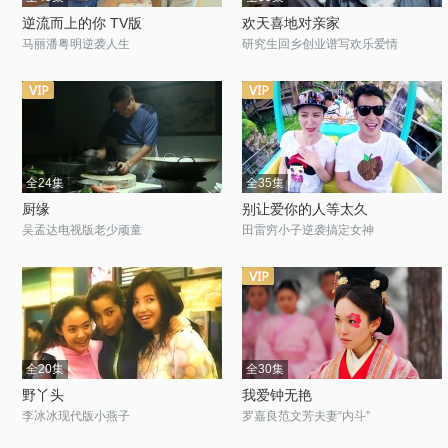
逆流而上的你 TV版
欢天喜地对亲家
马丽潘粤明逆袭人生
研究生回乡创业谱写欢乐爱情
全24集
全35集
厨缘
别让爱你的人等太久
吴孟达电视版老少顽童
田雷穷小子逆袭搞定女神
全20集
全30集
野丫头
我爱钟无艳
李冰冰现代版小燕子
罗嘉良范文芳夫妻“内斗”