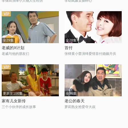
李保田演绎小人物人生经历
李幼斌嫁女操碎心
全29集
全28集
老威的X计划
首付
老威与他的朋友们
张铎黄小蕾演绎爱情首付婚姻月供
更新至100集
全36集
家有儿女新传
老公的春天
三个小伙伴的成长故事
萝莉熟女抢爱夺大叔