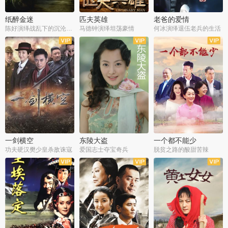
纸醉金迷
匹夫英雄
老爸的爱情
陈好演绎战乱下的沉沦人生
马德钟演绎坦荡豪情
何冰演绎退伍老兵的生活
全40集
全33集
全36集
一剑横空
东陵大盗
一个都不能少
功夫硬汉樊少皇杀敌诛寇
爱国志士夺宝奇兵
脱贫之路的酸甜苦辣
全25集
全50集
全23集