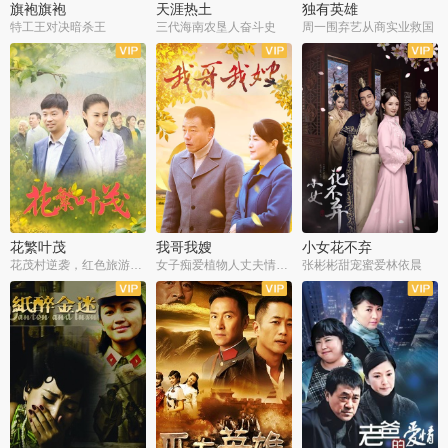
旗袍旗袍
天涯热土
独有英雄
特工王对决暗杀王
三代海南农垦人奋斗史
周一围弃艺从商实业救国
全34集
全50集
全51集
花繁叶茂
我哥我嫂
小女花不弃
花茂村逆袭，红色旅游出圈
女子痴爱植物人丈夫情定一生
张彬彬甜宠蜜爱林依晨
全42集
全35集
全32集