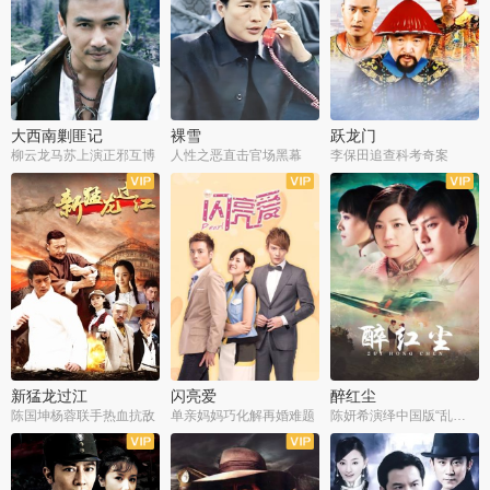
大西南剿匪记
裸雪
跃龙门
柳云龙马苏上演正邪互博
人性之恶直击官场黑幕
李保田追查科考奇案
全36集
全37集
全30集
新猛龙过江
闪亮爱
醉红尘
陈国坤杨蓉联手热血抗敌
单亲妈妈巧化解再婚难题
陈妍希演绎中国版“乱世佳人”
全30集
全30集
全30集