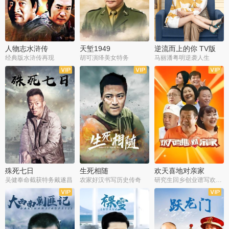
人物志水浒传
天堑1949
逆流而上的你 TV版
经典版水浒传再现
胡可演绎美女特务
马丽潘粤明逆袭人生
全34集
全21集
全35集
殊死七日
生死相随
欢天喜地对亲家
吴健奉命截获特务戴遂昌
农家好汉书写历史传奇
研究生回乡创业谱写欢乐爱情
全40集
全21集
全30集