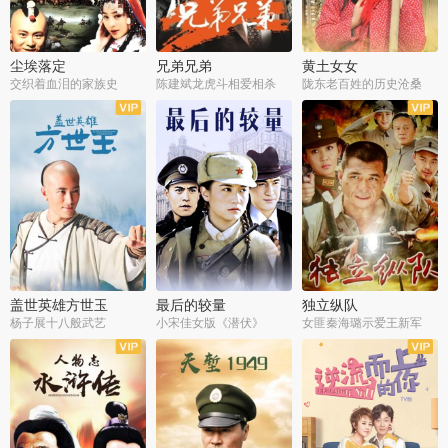
尘埃落定
兄弟兄弟
黄土女女
交织着血泪的家族史
陈建斌龙虎斗相爱相杀
陇东老百姓的历史沧桑
全36集
全28集
全44集
盖世英雄方世玉
最后的较量
独立纵队
杨子展十八般武艺
小宋佳女版《潜伏》
女匪秦海璐示爱王新军
全40集
全30集
全43集