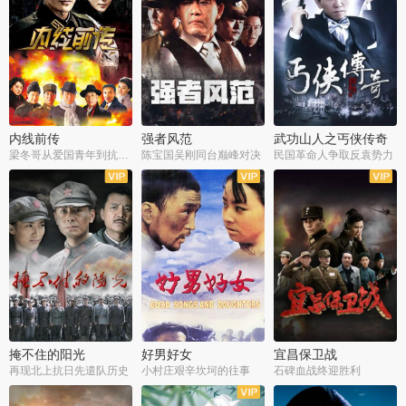
内线前传
强者风范
武功山人之丐侠传奇
梁冬哥从爱国青年到抗战精英
陈宝国吴刚同台巅峰对决
民国革命人争取反袁势力
全38集
全9集
全35集
掩不住的阳光
好男好女
宜昌保卫战
再现北上抗日先遣队历史
小村庄艰辛坎坷的往事
石碑血战终迎胜利
全37集
全40集
全25集