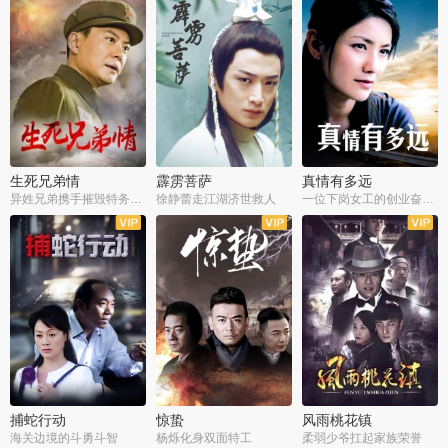
生死兄弟情
霹雳菩萨
真情有多远
异姓兄弟携手摧毁特务阴谋
徐静蕾走江湖济世救人
一位下岗女工的创业奋斗史
全22集
全39集
全36集
捕蛇行动
惊蛰
风雨桃花镇
海关边境的斗勇斗智
杨烁化身双面特工
柔弱少爷扛起家族荣誉