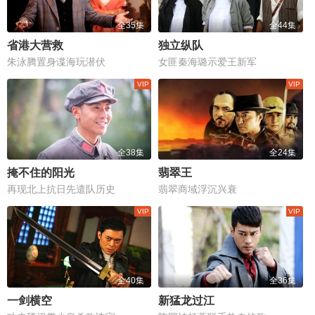
全35集
全44集
省港大营救
独立纵队
朱泳腾置身谍海玩潜伏
女匪秦海璐示爱王新军
全38集
全24集
掩不住的阳光
翡翠王
再现北上抗日先遣队历史
翡翠商域浮沉兴衰
全40集
全36集
一剑横空
新猛龙过江