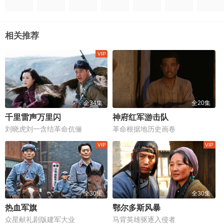
相关推荐
全34集
全20集
千里雷声万里闪
神府红军游击队
刘晓虎刘一含结革命伉俪
革命根据地历史画卷
全30集
全30集
热血军旗
鄂尔多斯风暴
众星献礼剧版建军大业
马背英雄驱逐入侵者