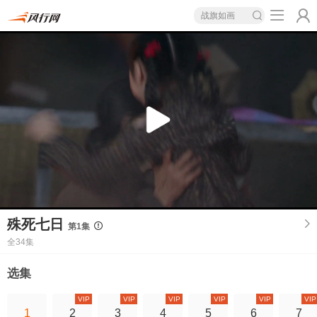
战旗如画
殊死七日
第1集
全34集
选集
VIP
VIP
VIP
VIP
VIP
VIP
1
2
3
4
5
6
7