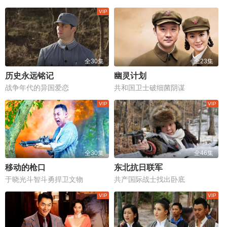
全30集
全23集
历史永远铭记
幽灵计划
战争年代的异国爱恋
共和国卫士破细菌阴谋
全30集
全46集
移动的枪口
东北抗日联军
于晓光斗智斗勇捍卫文物
共产国际战士找出卧底