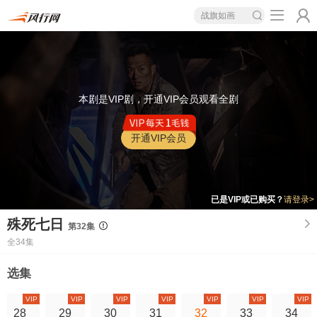
战旗如画
本剧是VIP剧，开通VIP会员观看全剧
开通VIP会员
已是VIP或已购买？
请登录>
殊死七日
第32集
全34集
选集
VIP
VIP
VIP
VIP
VIP
VIP
VIP
28
29
30
31
32
33
34