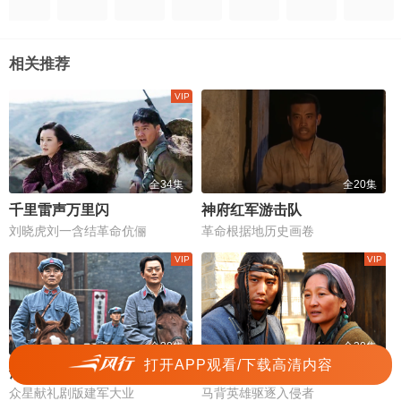
相关推荐
全34集
全20集
千里雷声万里闪
神府红军游击队
刘晓虎刘一含结革命伉俪
革命根据地历史画卷
全30集
全30集
打开APP观看/下载高清内容
热血军旗
鄂尔多斯风暴
众星献礼剧版建军大业
马背英雄驱逐入侵者