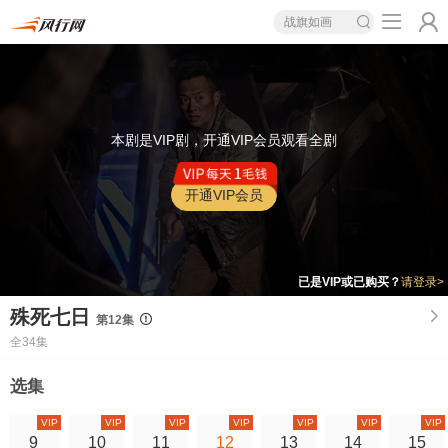
战旗如画
本剧是VIP剧，开通VIP会员观看全剧
开通VIP会员
已是VIP或已购买？
请登录>
殊死七日
第12集
全34集
选集
VIP
VIP
VIP
VIP
VIP
VIP
VIP
9
10
11
12
13
14
15