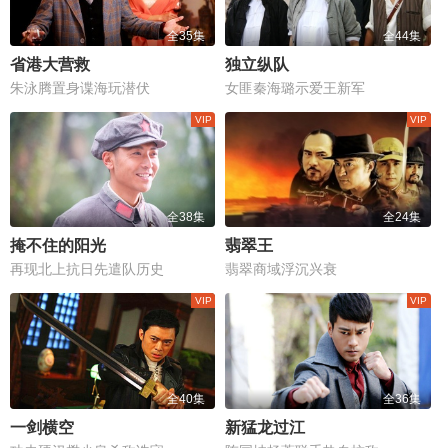
全35集
全44集
省港大营救
独立纵队
朱泳腾置身谍海玩潜伏
女匪秦海璐示爱王新军
全38集
全24集
掩不住的阳光
翡翠王
再现北上抗日先遣队历史
翡翠商域浮沉兴衰
全40集
全36集
一剑横空
新猛龙过江