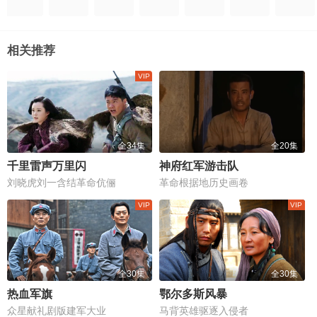
相关推荐
全34集
全20集
千里雷声万里闪
神府红军游击队
刘晓虎刘一含结革命伉俪
革命根据地历史画卷
全30集
全30集
热血军旗
鄂尔多斯风暴
众星献礼剧版建军大业
马背英雄驱逐入侵者