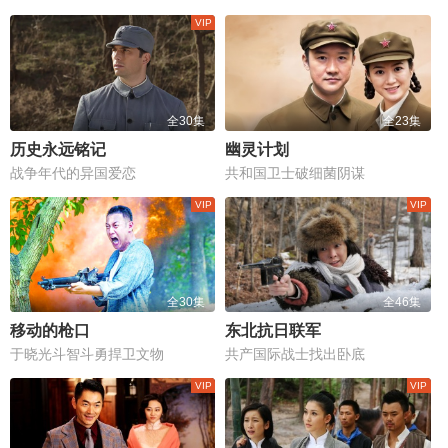
全30集
全23集
历史永远铭记
幽灵计划
战争年代的异国爱恋
共和国卫士破细菌阴谋
全30集
全46集
移动的枪口
东北抗日联军
于晓光斗智斗勇捍卫文物
共产国际战士找出卧底