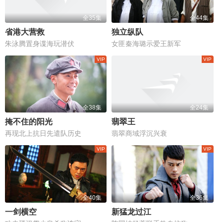
全35集
全44集
省港大营救
独立纵队
朱泳腾置身谍海玩潜伏
女匪秦海璐示爱王新军
全38集
全24集
掩不住的阳光
翡翠王
再现北上抗日先遣队历史
翡翠商域浮沉兴衰
全40集
全36集
一剑横空
新猛龙过江