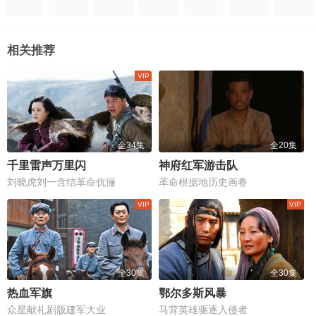
相关推荐
全34集
全20集
千里雷声万里闪
神府红军游击队
刘晓虎刘一含结革命伉俪
革命根据地历史画卷
全30集
全30集
热血军旗
鄂尔多斯风暴
众星献礼剧版建军大业
马背英雄驱逐入侵者