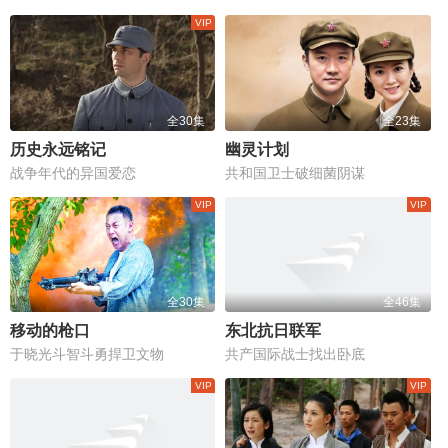
全30集
全23集
历史永远铭记
幽灵计划
战争年代的异国爱恋
共和国卫士破细菌阴谋
全30集
全46集
移动的枪口
东北抗日联军
于晓光斗智斗勇捍卫文物
共产国际战士找出卧底