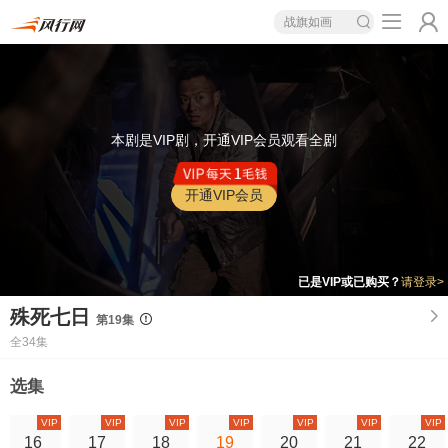
战旗如画
本剧是VIP剧，开通VIP会员观看全剧
开通VIP会员
已是VIP或已购买？
请登录>
殊死七日
第19集
全34集
选集
VIP
VIP
VIP
VIP
VIP
VIP
VIP
16
17
18
19
20
21
22