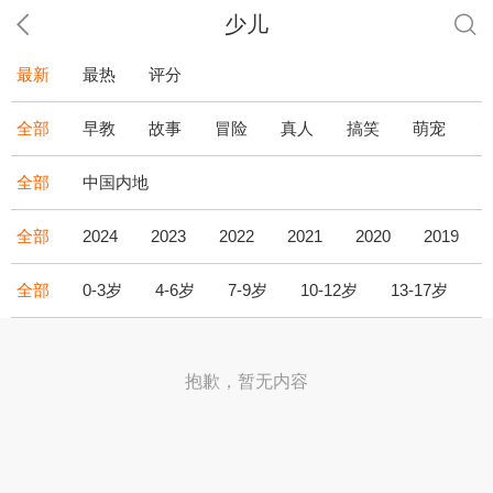
少儿
最新
最热
评分
全部
早教
故事
冒险
真人
搞笑
萌宠
全部
中国内地
全部
2024
2023
2022
2021
2020
2019
全部
0-3岁
4-6岁
7-9岁
10-12岁
13-17岁
1
抱歉，暂无内容