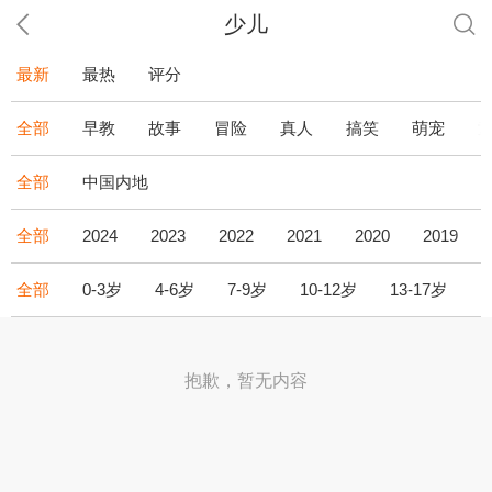
少儿
最新
最热
评分
全部
早教
故事
冒险
真人
搞笑
萌宠
全部
中国内地
全部
2024
2023
2022
2021
2020
2019
全部
0-3岁
4-6岁
7-9岁
10-12岁
13-17岁
1
抱歉，暂无内容