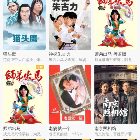
猫头鹰
神探朱古力
师弟出马 粤语版
范侍卫带大白鲨小小李破案寻妃
朱古力乌龙查案，疯婆子神助攻
师兄被迫打假赛，阿龙追查斗黑帮
师弟出马
老婆就一个
南京照相馆
成龙演武馆学徒，为兄搏命战黑道
老婆真的就一个吗？
南京沦陷，百姓守护罪证底片