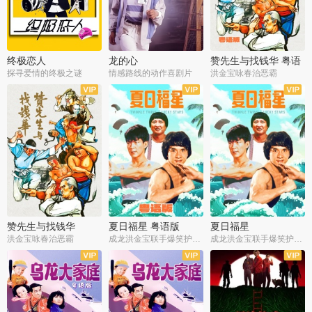
终极恋人
龙的心
赞先生与找钱华 粤语
版
探寻爱情的终极之谜
情感路线的动作喜剧片
洪金宝咏春治恶霸
赞先生与找钱华
夏日福星 粤语版
夏日福星
洪金宝咏春治恶霸
成龙洪金宝联手爆笑护美女
成龙洪金宝联手爆笑护美女