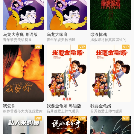
乌龙大家庭 粤语版
乌龙大家庭
绿液惊魂
青年黎姿美貌初显
青年黎姿美貌初显
拯救即将被真菌腐蚀的世界
我爱你
我要金龟婿 粤语版
我要金龟婿
徐静蕾逼佟大为说我爱你
吕秀菱爱上帅气暖男
吕秀菱爱上帅气暖男