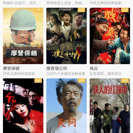
朱丽叶·比诺什，演尽失爱之痛
周润发恋上女奴，异能护体战邪派
许氏兄弟的经典喜剧
摩登保镖
搜查瑠公圳
戏台
许氏兄弟的经典喜剧
尘封六十余载的未解悬案
乱世戏班，爆笑登台