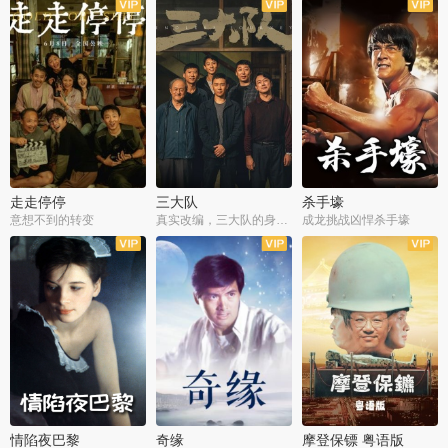
走走停停
三大队
杀手壕
意想不到的转变
真实改编，三大队的身世浮沉
成龙挑战凶悍杀手壕
情陷夜巴黎
奇缘
摩登保镖 粤语版