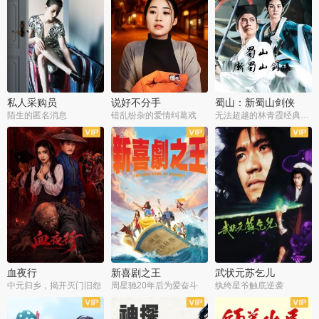
私人采购员
说好不分手
蜀山：新蜀山剑侠
陌生的匿名消息
错乱纷杂的爱情纠葛戏
无法超越的林青霞经典角色
血夜行
新喜剧之王
武状元苏乞儿
中元归乡，揭开灭门旧怨
周星驰20年后为爱奋斗
纨绔星爷触底逆袭