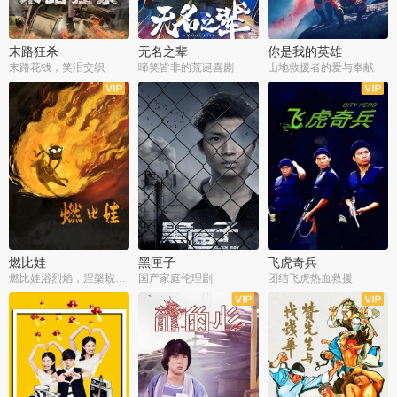
末路狂杀
无名之辈
你是我的英雄
末路花钱，笑泪交织
啼笑皆非的荒诞喜剧
山地救援者的爱与奉献
燃比娃
黑匣子
飞虎奇兵
燃比娃浴烈焰，涅槃蜕变成人
国产家庭伦理剧
团结飞虎热血救援