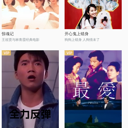
惊魂记
开心鬼上错身
王祖贤与林青霞经典电影
狗狗上错身 人狗情未了