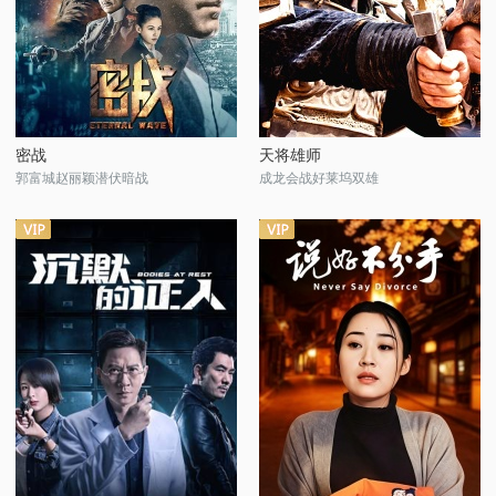
密战
天将雄师
郭富城赵丽颖潜伏暗战
成龙会战好莱坞双雄