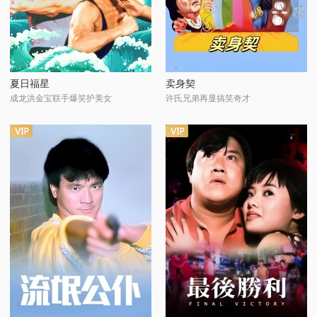
夏日福星
卖身契
成龙洪金宝联手爆笑护美女
许氏兄弟再显搞笑奇才