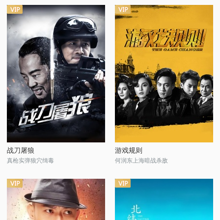
战刀屠狼
游戏规则
真枪实弹狼穴缉毒
何润东上海暗战杀敌