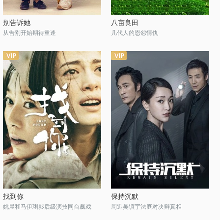
别告诉她
八亩良田
从告别开始期待重逢
几代人的恩怨情仇
找到你
保持沉默
姚晨和马伊琍影后级演技同台飙戏
周迅吴镇宇法庭对决辩真相