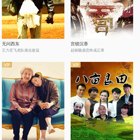
无问西东
宫锁沉香
王力宏飞虎队痛击敌寇
赵丽颖虐恋终成正果