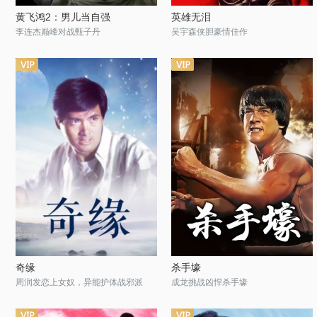
黄飞鸿2：男儿当自强
英雄无泪
李连杰巅峰对战甄子丹
吴宇森侠胆豪情佳作
奇缘
杀手壕
周润发恋上女奴，异能护体战邪派
成龙挑战凶悍杀手壕