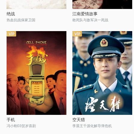
绝战
江南爱情故事
热血抗战保家卫国
敢死队与敌军决一死战
手机
空天猎
冯小刚03贺岁喜剧
李晨王千源化解导弹危机