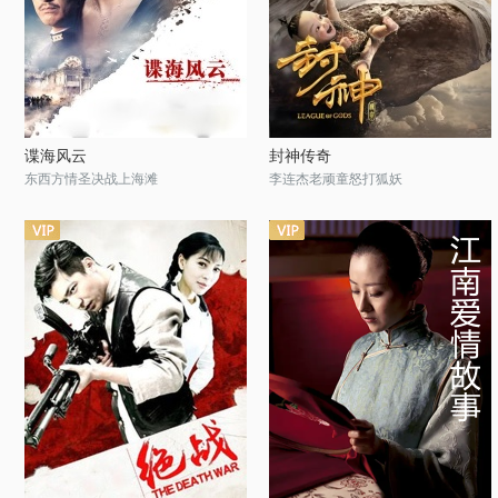
谍海风云
封神传奇
东西方情圣决战上海滩
李连杰老顽童怒打狐妖