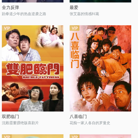
全力反弹
最爱
跆拳道少年的热血逆袭之路
张艾嘉的情感纠葛
双肥临门
八喜临门
沈殿霞董骠绝版喜剧片
花痴一家人各自的罗曼史