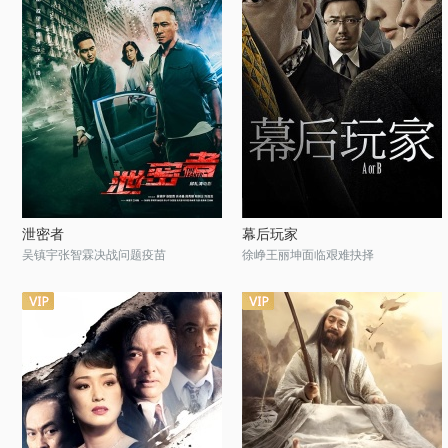
泄密者
幕后玩家
吴镇宇张智霖决战问题疫苗
徐峥王丽坤面临艰难抉择