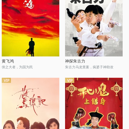
黄飞鸿
神探朱古力
侠之大者，为国为民
朱古力乌龙查案，疯婆子神助攻