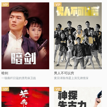
暗剑
男人不可以穷
一场痛歼日寇的漂亮保卫战
黄宗泽陈伟霆上演兄弟情深