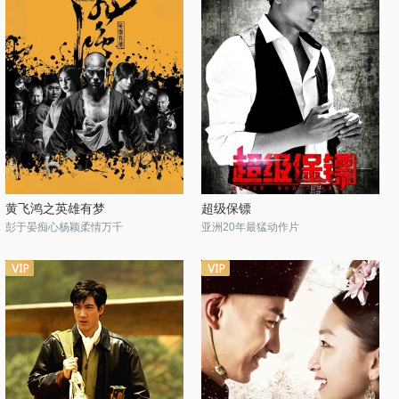
黄飞鸿之英雄有梦
超级保镖
彭于晏痴心杨颖柔情万千
亚洲20年最猛动作片