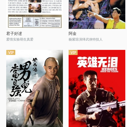
君子好逑
阿金
爱情实验萌生真爱
杨紫琼演绎武侠特技人