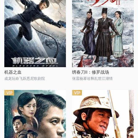
机器之血
绣春刀II：修罗战场
成龙玩命飞跃悉尼歌剧院
张震杨幂诠释乱世江湖情