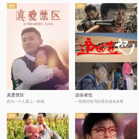
真爱禁区
追凶者也
因为一个人爱上一座城
一部嬉笑怒骂的黑色逃杀故事