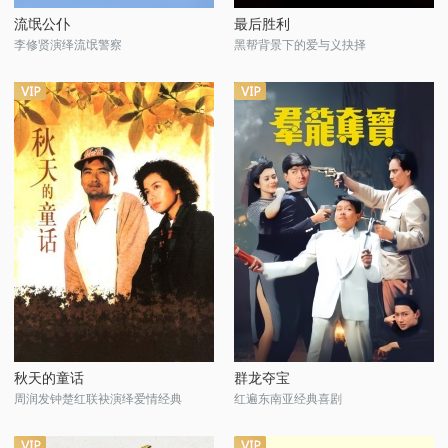
流氓公仆
最后胜利
李修贤演绎流氓警察
黑帮背景下的爱与义抉择
秋天的童话
群龙夺宝
周润发钟楚红联袂演绎爱情经典
红遍东南亚经典喜剧