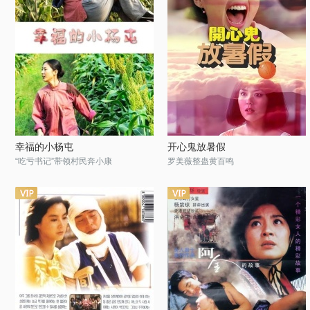
幸福的小杨屯
开心鬼放暑假
“吃亏书记”带领村民奔小康
罗美薇整蛊黄百鸣