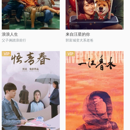
浪浪人生
来自汪星的你
父子俩踏浪前行
郭富城变犬系老爸