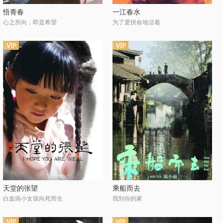
悟青春
一江春水
心之所向，即是希望
为了爱拼命地活着
天堂的张望
乘船而去
白血病小女孩向死而生
我到你的家