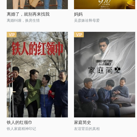
离婚了，就别再来找我
妈妈
离婚纠缠，换房生情
吴彦姝诠释母爱
铁人的红领巾
家庭简史
铁人家庭精神印记
友谊背后的真相