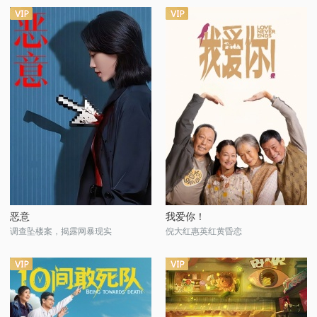
恶意
我爱你！
调查坠楼案，揭露网暴现实
倪大红惠英红黄昏恋