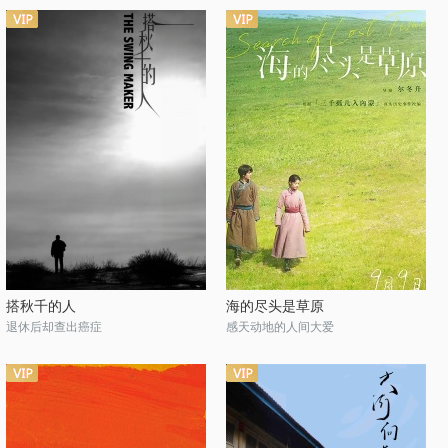
搭秋千的人
海的尽头是草原
退休后却查出癌症
感天动地的人间大爱