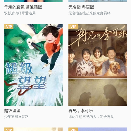
母亲的直觉 普通话版
无名指 粤语版
双影后演绎母爱迷局
无名指连接起来的家庭羁绊
超级望望
再见，李可乐
少年速滑逐梦路
愿此生想再见的人，定会再见