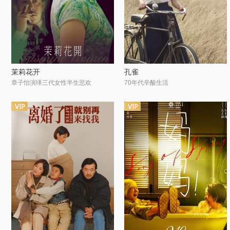
茉莉花开
孔雀
章子怡演绎三代女性半生悲欢
70年代辛酸生活