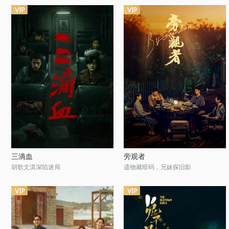
三滴血
旁观者
胡歌文淇深陷迷局
遗物藏暗码，兄妹探旧影