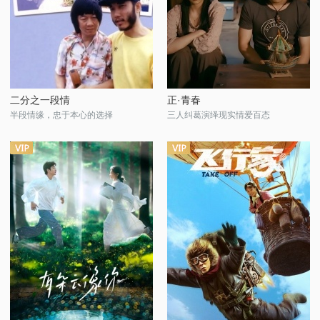
二分之一段情
正·青春
半段情缘，忠于本心的选择
三人纠葛演绎现实情爱百态