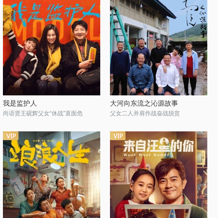
我是监护人
大河向东流之沁源故事
尚语贤王砚辉父女“休战”直面危
父女二人并肩作战奋战脱贫