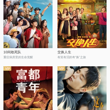
10间敢死队
交换人生
重症病房里的生命觉醒
有笑有泪的奇“换”之旅