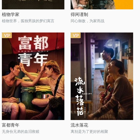
植物学家
得闲谨制
植物世界，孤独男孩的梦幻寓言
同心御敌，为家而战
富都青年
流水落花
无身份兄弟的血泪救赎
离别是为了更好的相聚