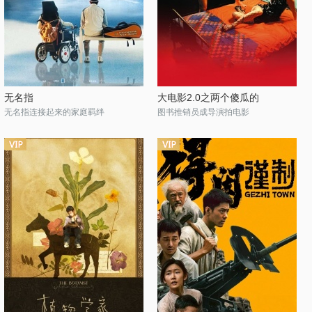
无名指
大电影2.0之两个傻瓜的
无名指连接起来的家庭羁绊
图书推销员成导演拍电影