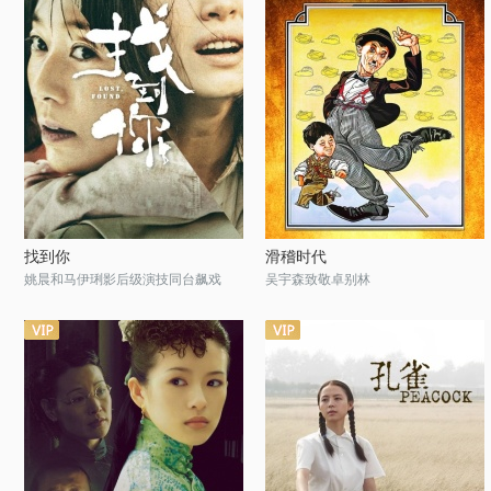
找到你
滑稽时代
姚晨和马伊琍影后级演技同台飙戏
吴宇森致敬卓别林