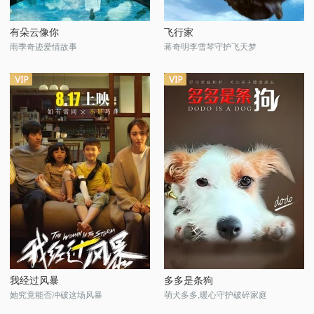
有朵云像你
飞行家
雨季奇迹爱情故事
蒋奇明李雪琴守护飞天梦
我经过风暴
多多是条狗
她究竟能否冲破这场风暴
萌犬多多,暖心守护破碎家庭