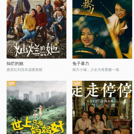
灿烂的她
兔子暴力
惠英红刘浩存温暖救赎
南方小城，少女为母爱赌一场