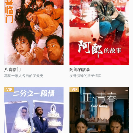
八喜临门
阿郎的故事
花痴一家人各自的罗曼史
发哥演绎的浪子情深