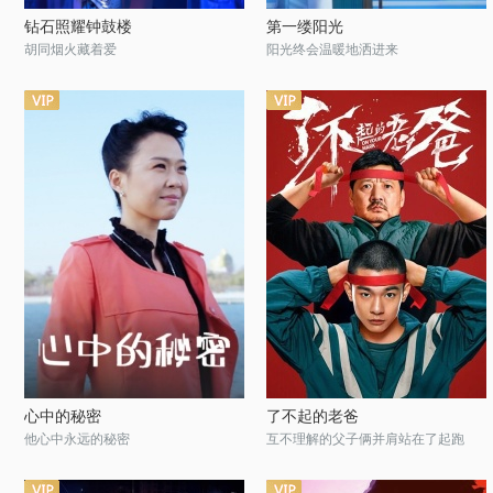
钻石照耀钟鼓楼
第一缕阳光
胡同烟火藏着爱
阳光终会温暖地洒进来
心中的秘密
了不起的老爸
他心中永远的秘密
互不理解的父子俩并肩站在了起跑