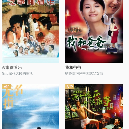
没事偷着乐
我和爸爸
乐天派张大民的生活
徐静蕾演绎中国式父女情