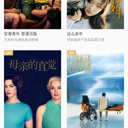
富都青年 普通话版
这么多年
无身份兄弟的血泪救赎
张新成孙千真实追爱之路