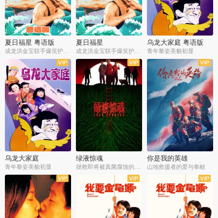
夏日福星 粤语版
夏日福星
乌龙大家庭 粤语版
成龙洪金宝联手爆笑护美女
成龙洪金宝联手爆笑护美女
青年黎姿美貌初显
乌龙大家庭
绿液惊魂
你是我的英雄
青年黎姿美貌初显
拯救即将被真菌腐蚀的世界
山地救援者的爱与奉献