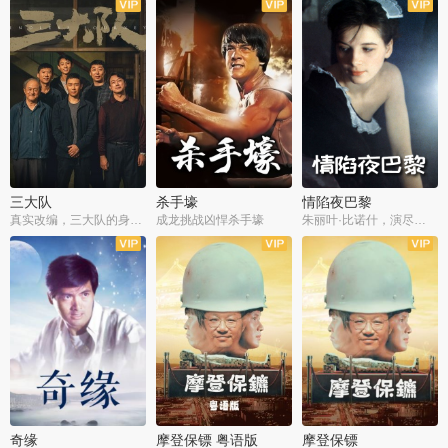
三大队
杀手壕
情陷夜巴黎
真实改编，三大队的身世浮沉
成龙挑战凶悍杀手壕
朱丽叶·比诺什，演尽失爱之痛
奇缘
摩登保镖 粤语版
摩登保镖