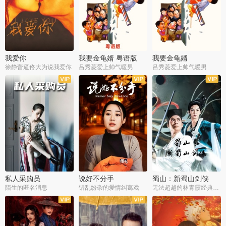
我爱你
我要金龟婿 粤语版
我要金龟婿
徐静蕾逼佟大为说我爱你
吕秀菱爱上帅气暖男
吕秀菱爱上帅气暖男
私人采购员
说好不分手
蜀山：新蜀山剑侠
陌生的匿名消息
错乱纷杂的爱情纠葛戏
无法超越的林青霞经典角色