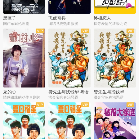
黑匣子
飞虎奇兵
终极恋人
国产家庭伦理剧
团结飞虎热血救援
探寻爱情的终极之谜
龙的心
赞先生与找钱华 粤语
赞先生与找钱华
版
情感路线的动作喜剧片
洪金宝咏春治恶霸
洪金宝咏春治恶霸