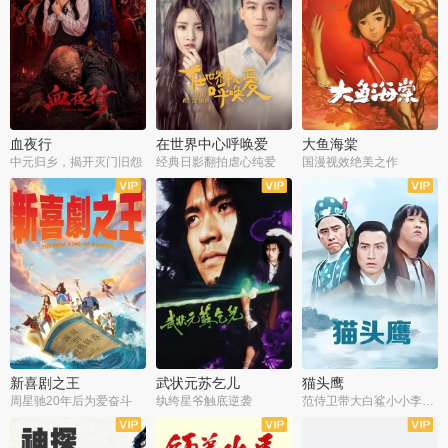
血夜行
在世界中心呼唤爱
大鱼海棠
中元归乡，揭开灭门旧怨
经典日影翻拍虐心纯爱
国漫视效绝美之作
新喜剧之王
武状元苏乞儿
猫头鹰
周星驰20年后为爱奋斗
纨绔星爷触底逆袭
范侍卫带大白鲨小小李破案寻妃