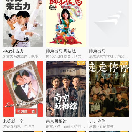
神探朱古力
师弟出马 粤语版
师弟出马
朱古力乌龙查案，疯婆子神助攻
师兄被迫打假赛，阿龙追查斗黑帮
成龙演武馆学徒，为兄搏命战黑道
老婆就一个
南京照相馆
走走停停
老婆真的就一个吗？
南京沦陷，百姓守护罪证底片
意想不到的转变