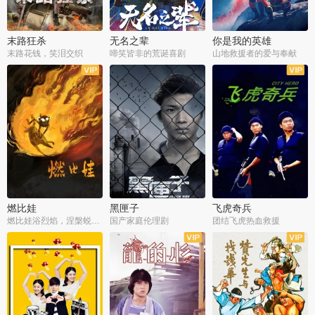
末路狂杀
无名之辈
你是我的英雄
末路花钱，笑泪交织
啼笑皆非的荒诞喜剧
山地救援者的爱与奉献
燃比娃
黑匣子
飞虎奇兵
燃比娃浴烈焰，涅槃蜕变成人
国产家庭伦理剧
团结飞虎热血救援