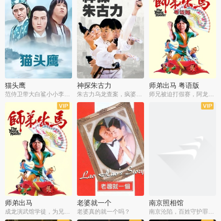
猫头鹰
神探朱古力
师弟出马 粤语版
范侍卫带大白鲨小小李破案寻妃
朱古力乌龙查案，疯婆子神助攻
师兄被迫打假赛，阿龙追查斗黑帮
师弟出马
老婆就一个
南京照相馆
成龙演武馆学徒，为兄搏命战黑道
老婆真的就一个吗？
南京沦陷，百姓守护罪证底片