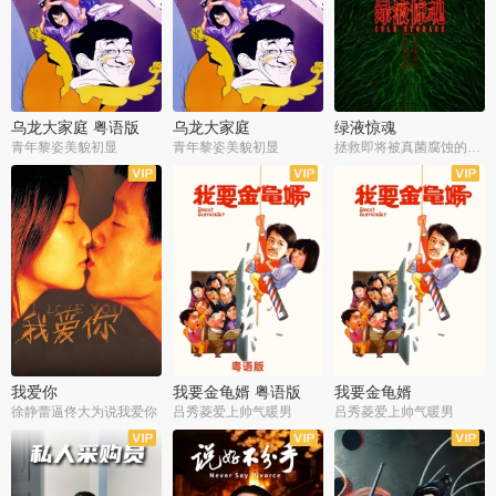
乌龙大家庭 粤语版
乌龙大家庭
绿液惊魂
青年黎姿美貌初显
青年黎姿美貌初显
拯救即将被真菌腐蚀的世界
我爱你
我要金龟婿 粤语版
我要金龟婿
徐静蕾逼佟大为说我爱你
吕秀菱爱上帅气暖男
吕秀菱爱上帅气暖男