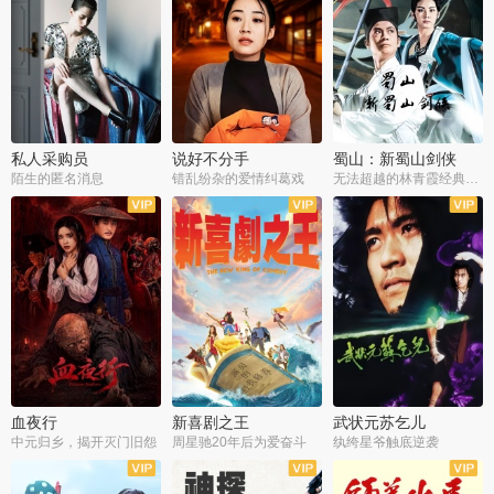
私人采购员
说好不分手
蜀山：新蜀山剑侠
陌生的匿名消息
错乱纷杂的爱情纠葛戏
无法超越的林青霞经典角色
血夜行
新喜剧之王
武状元苏乞儿
中元归乡，揭开灭门旧怨
周星驰20年后为爱奋斗
纨绔星爷触底逆袭