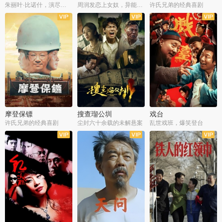
朱丽叶·比诺什，演尽失爱之痛
周润发恋上女奴，异能护体战邪派
许氏兄弟的经典喜剧
摩登保镖
搜查瑠公圳
戏台
许氏兄弟的经典喜剧
尘封六十余载的未解悬案
乱世戏班，爆笑登台