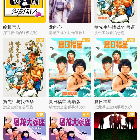
终极恋人
龙的心
赞先生与找钱华 粤语
版
探寻爱情的终极之谜
情感路线的动作喜剧片
洪金宝咏春治恶霸
赞先生与找钱华
夏日福星 粤语版
夏日福星
洪金宝咏春治恶霸
成龙洪金宝联手爆笑护美女
成龙洪金宝联手爆笑护美女