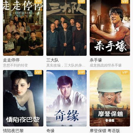
走走停停
三大队
杀手壕
意想不到的转变
真实改编，三大队的身世浮沉
成龙挑战凶悍杀手壕
情陷夜巴黎
奇缘
摩登保镖 粤语版