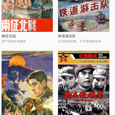
南征北战
铁道游击队
国产经典红色电影
抗日战争经典，不可复制的传奇