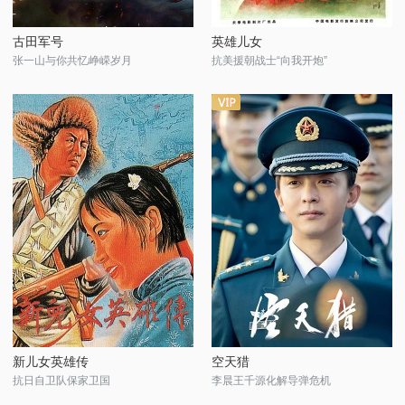
古田军号
英雄儿女
张一山与你共忆峥嵘岁月
抗美援朝战士“向我开炮”
新儿女英雄传
空天猎
抗日自卫队保家卫国
李晨王千源化解导弹危机