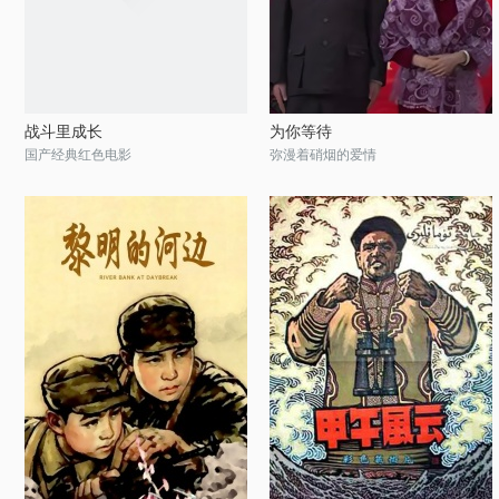
战斗里成长
为你等待
国产经典红色电影
弥漫着硝烟的爱情