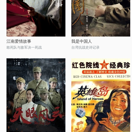
江南爱情故事
我是中国人
敢死队与敌军决一死战
台湾抗战史诗记录