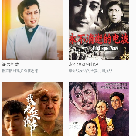
遥远的爱
永不消逝的电波
摒弃旧封建拥有新思想
革命战友结为夫妻共同抗战