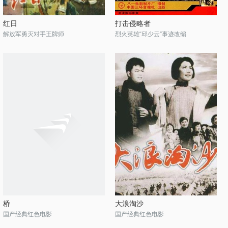
红日
打击侵略者
解放军勇灭对手王牌师
烈火英雄“邱少云”事迹改编
桥
大浪淘沙
国产经典红色电影
国产经典红色电影