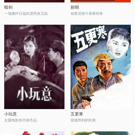
暗剑
前哨
一场痛歼日寇的漂亮保卫战
侦察员智斗美蒋特务
小玩意
五更寒
左翼电影的代表作品
迎接胜利的到来