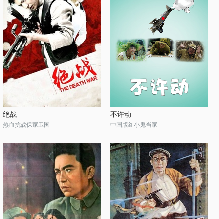
绝战
不许动
热血抗战保家卫国
中国版红小鬼当家