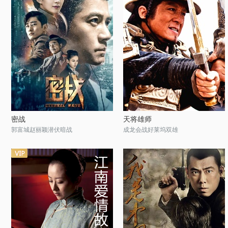
密战
天将雄师
郭富城赵丽颖潜伏暗战
成龙会战好莱坞双雄