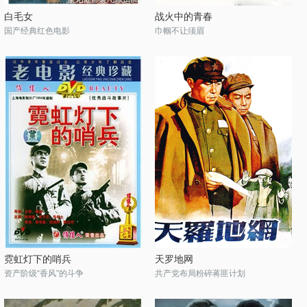
白毛女
战火中的青春
国产经典红色电影
巾帼不让须眉
霓虹灯下的哨兵
天罗地网
资产阶级“香风”的斗争
共产党布局粉碎蒋匪计划