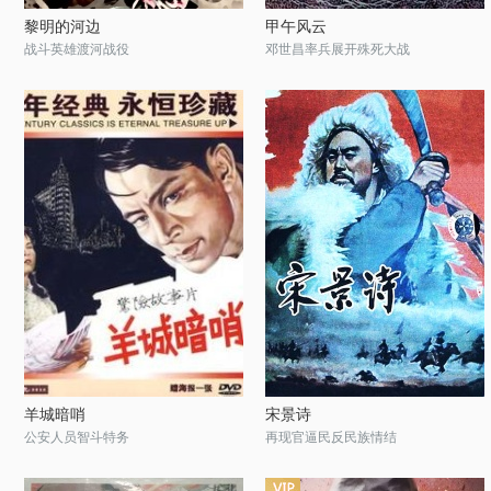
黎明的河边
甲午风云
战斗英雄渡河战役
邓世昌率兵展开殊死大战
羊城暗哨
宋景诗
公安人员智斗特务
再现官逼民反民族情结