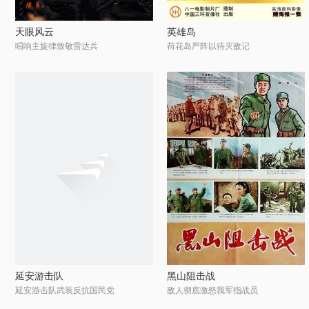
天眼风云
英雄岛
唱响主旋律致敬雷达兵
荷花岛严阵以待灭敌记
延安游击队
黑山阻击战
延安游击队武装反抗国民党
敌人彻底激怒我军指战员