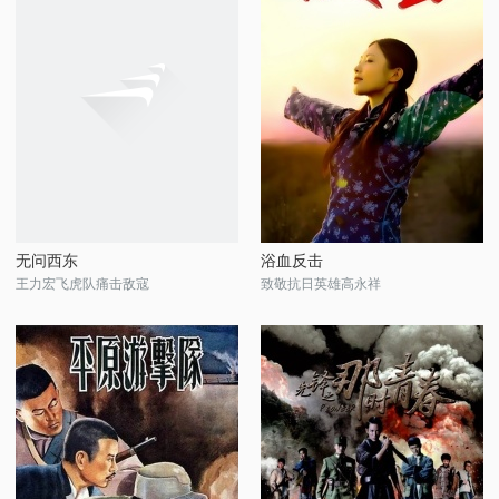
无问西东
浴血反击
王力宏飞虎队痛击敌寇
致敬抗日英雄高永祥