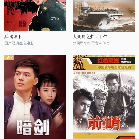
兵临城下
大变局之梦回甲午
国产经典红色电影
梦回甲午抒写古今传奇