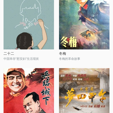
二十二
冬梅
中国幸存“慰安妇”生活现状
冬梅的革命故事