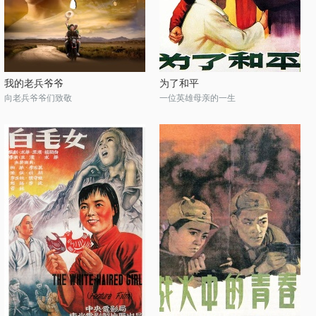
我的老兵爷爷
为了和平
向老兵爷爷们致敬
一位英雄母亲的一生