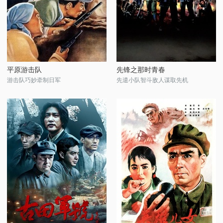
平原游击队
先锋之那时青春
游击队巧妙牵制日军
先遣小队智斗敌人谋取先机