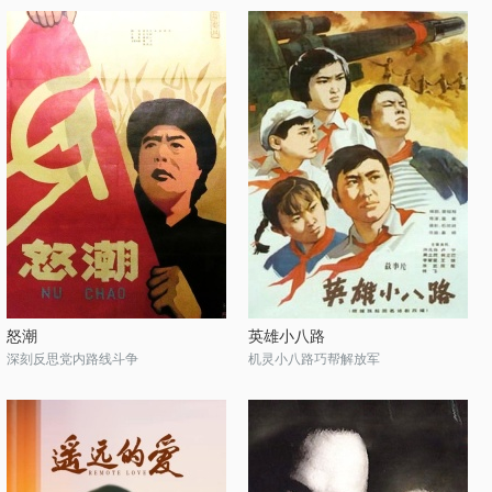
怒潮
英雄小八路
深刻反思党内路线斗争
机灵小八路巧帮解放军