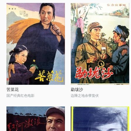
苦菜花
勐垅沙
国产经典红色电影
边陲之地余孽蛰伏