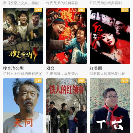
周润发恋上女奴，异能护体战邪派
许氏兄弟的经典喜剧
许氏兄弟的经典喜剧
搜查瑠公圳
戏台
红美丽
尘封六十余载的未解悬案
乱世戏班，爆笑登台
邬君梅火辣旗袍复仇记