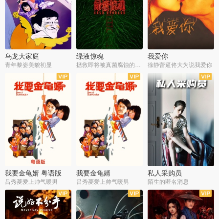
乌龙大家庭
绿液惊魂
我爱你
青年黎姿美貌初显
拯救即将被真菌腐蚀的世界
徐静蕾逼佟大为说我爱你
我要金龟婿 粤语版
我要金龟婿
私人采购员
吕秀菱爱上帅气暖男
吕秀菱爱上帅气暖男
陌生的匿名消息