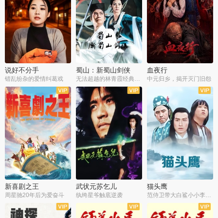
说好不分手
蜀山：新蜀山剑侠
血夜行
错乱纷杂的爱情纠葛戏
无法超越的林青霞经典角色
中元归乡，揭开灭门旧怨
新喜剧之王
武状元苏乞儿
猫头鹰
周星驰20年后为爱奋斗
纨绔星爷触底逆袭
范侍卫带大白鲨小小李破案寻妃