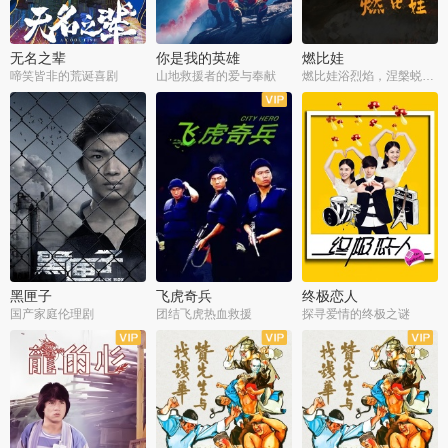
无名之辈
你是我的英雄
燃比娃
啼笑皆非的荒诞喜剧
山地救援者的爱与奉献
燃比娃浴烈焰，涅槃蜕变成人
黑匣子
飞虎奇兵
终极恋人
国产家庭伦理剧
团结飞虎热血救援
探寻爱情的终极之谜