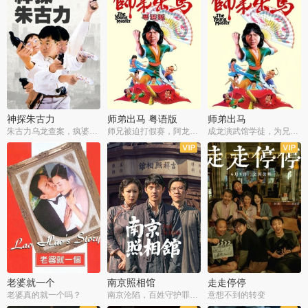
神探朱古力
师弟出马 粤语版
师弟出马
朱古力乌龙查案，疯婆子神助攻
师兄被迫打假赛，阿龙追查斗黑帮
成龙演武馆学徒，为兄搏命战黑道
老婆就一个
南京照相馆
走走停停
老婆真的就一个吗？
南京沦陷，百姓守护罪证底片
意想不到的转变