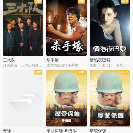
三大队
杀手壕
情陷夜巴黎
真实改编，三大队的身世浮沉
成龙挑战凶悍杀手壕
朱丽叶·比诺什，演尽失爱之痛
奇缘
摩登保镖 粤语版
摩登保镖