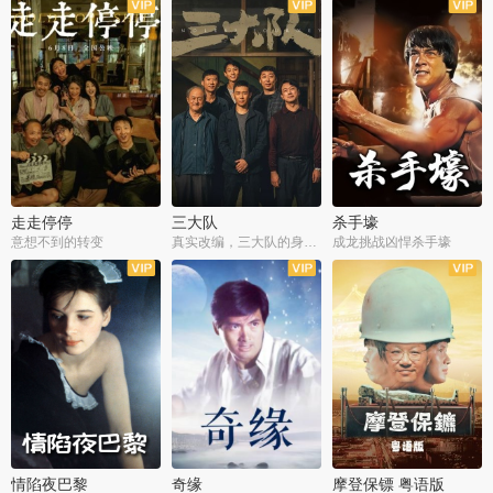
走走停停
三大队
杀手壕
意想不到的转变
真实改编，三大队的身世浮沉
成龙挑战凶悍杀手壕
情陷夜巴黎
奇缘
摩登保镖 粤语版