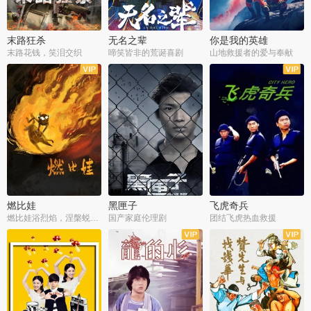
末路狂杀
无名之辈
你是我的英雄
末路花钱，笑泪交织
啼笑皆非的荒诞喜剧
山地救援者的爱与奉献
燃比娃
黑匣子
飞虎奇兵
燃比娃浴烈焰，涅槃蜕变成人
国产家庭伦理剧
团结飞虎热血救援