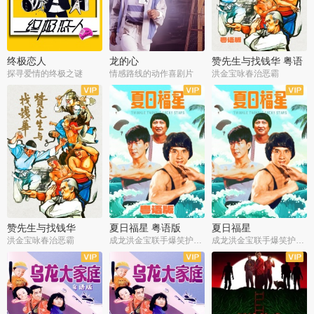
终极恋人
龙的心
赞先生与找钱华 粤语
版
探寻爱情的终极之谜
情感路线的动作喜剧片
洪金宝咏春治恶霸
赞先生与找钱华
夏日福星 粤语版
夏日福星
洪金宝咏春治恶霸
成龙洪金宝联手爆笑护美女
成龙洪金宝联手爆笑护美女