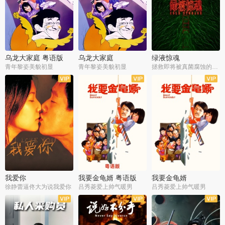
乌龙大家庭 粤语版
乌龙大家庭
绿液惊魂
青年黎姿美貌初显
青年黎姿美貌初显
拯救即将被真菌腐蚀的世界
我爱你
我要金龟婿 粤语版
我要金龟婿
徐静蕾逼佟大为说我爱你
吕秀菱爱上帅气暖男
吕秀菱爱上帅气暖男