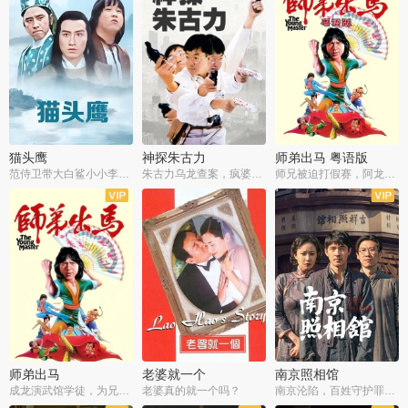
猫头鹰
神探朱古力
师弟出马 粤语版
范侍卫带大白鲨小小李破案寻妃
朱古力乌龙查案，疯婆子神助攻
师兄被迫打假赛，阿龙追查斗黑帮
师弟出马
老婆就一个
南京照相馆
成龙演武馆学徒，为兄搏命战黑道
老婆真的就一个吗？
南京沦陷，百姓守护罪证底片