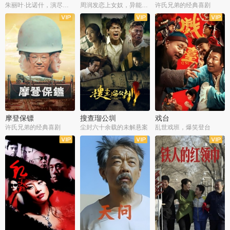
朱丽叶·比诺什，演尽失爱之痛
周润发恋上女奴，异能护体战邪派
许氏兄弟的经典喜剧
摩登保镖
搜查瑠公圳
戏台
许氏兄弟的经典喜剧
尘封六十余载的未解悬案
乱世戏班，爆笑登台