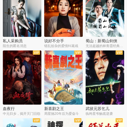
私人采购员
说好不分手
蜀山：新蜀山剑侠
陌生的匿名消息
错乱纷杂的爱情纠葛戏
无法超越的林青霞经典角色
血夜行
新喜剧之王
武状元苏乞儿
中元归乡，揭开灭门旧怨
周星驰20年后为爱奋斗
纨绔星爷触底逆袭