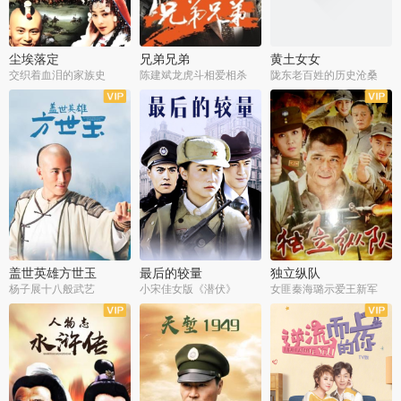
尘埃落定
兄弟兄弟
黄土女女
交织着血泪的家族史
陈建斌龙虎斗相爱相杀
陇东老百姓的历史沧桑
全36集
全28集
全44集
盖世英雄方世玉
最后的较量
独立纵队
杨子展十八般武艺
小宋佳女版《潜伏》
女匪秦海璐示爱王新军
全40集
全30集
全43集