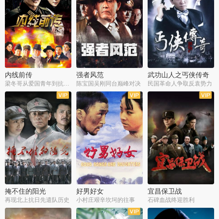
内线前传
强者风范
武功山人之丐侠传奇
梁冬哥从爱国青年到抗战精英
陈宝国吴刚同台巅峰对决
民国革命人争取反袁势力
全38集
全9集
全35集
掩不住的阳光
好男好女
宜昌保卫战
再现北上抗日先遣队历史
小村庄艰辛坎坷的往事
石碑血战终迎胜利
全37集
全40集
全25集