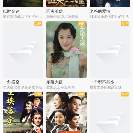
纸醉金迷
匹夫英雄
老爸的爱情
陈好演绎战乱下的沉沦人生
马德钟演绎坦荡豪情
何冰演绎退伍老兵的生活
全40集
全33集
全36集
一剑横空
东陵大盗
一个都不能少
功夫硬汉樊少皇杀敌诛寇
爱国志士夺宝奇兵
脱贫之路的酸甜苦辣
全25集
全50集
全23集