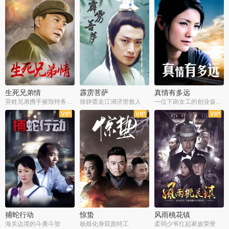
生死兄弟情
霹雳菩萨
真情有多远
异姓兄弟携手摧毁特务阴谋
徐静蕾走江湖济世救人
一位下岗女工的创业奋斗史
全22集
全39集
全36集
捕蛇行动
惊蛰
风雨桃花镇
海关边境的斗勇斗智
杨烁化身双面特工
柔弱少爷扛起家族荣誉