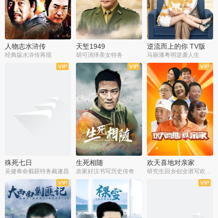
人物志水浒传
天堑1949
逆流而上的你 TV版
经典版水浒传再现
胡可演绎美女特务
马丽潘粤明逆袭人生
全34集
全21集
全35集
殊死七日
生死相随
欢天喜地对亲家
吴健奉命截获特务戴遂昌
农家好汉书写历史传奇
研究生回乡创业谱写欢乐爱情
全40集
全21集
全30集