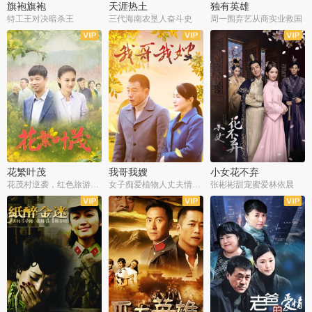
旗袍旗袍
天涯热土
独有英雄
特工王对决暗杀王
三代海南农垦人奋斗史
周一围弃艺从商实业救国
全34集
全50集
全51集
花繁叶茂
我哥我嫂
小女花不弃
花茂村逆袭，红色旅游出圈
女子痴爱植物人丈夫情定一生
张彬彬甜宠蜜爱林依晨
全42集
全35集
全32集