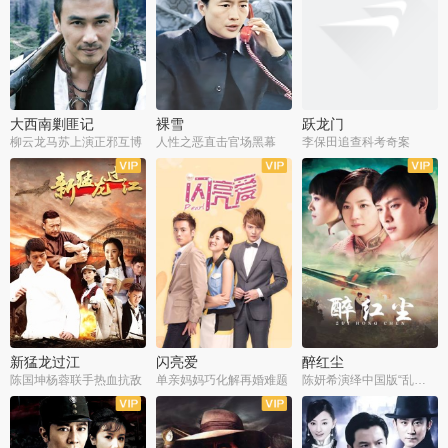
大西南剿匪记
裸雪
跃龙门
柳云龙马苏上演正邪互博
人性之恶直击官场黑幕
李保田追查科考奇案
全36集
全37集
全30集
新猛龙过江
闪亮爱
醉红尘
陈国坤杨蓉联手热血抗敌
单亲妈妈巧化解再婚难题
陈妍希演绎中国版“乱世佳人”
全30集
全30集
全30集