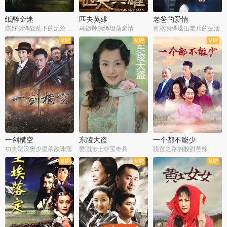
纸醉金迷
匹夫英雄
老爸的爱情
陈好演绎战乱下的沉沦人生
马德钟演绎坦荡豪情
何冰演绎退伍老兵的生活
全40集
全33集
全36集
一剑横空
东陵大盗
一个都不能少
功夫硬汉樊少皇杀敌诛寇
爱国志士夺宝奇兵
脱贫之路的酸甜苦辣
全25集
全50集
全23集