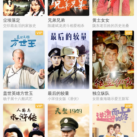
尘埃落定
兄弟兄弟
黄土女女
交织着血泪的家族史
陈建斌龙虎斗相爱相杀
陇东老百姓的历史沧桑
全36集
全28集
全44集
盖世英雄方世玉
最后的较量
独立纵队
杨子展十八般武艺
小宋佳女版《潜伏》
女匪秦海璐示爱王新军
全40集
全30集
全43集