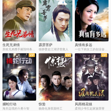
生死兄弟情
霹雳菩萨
真情有多远
异姓兄弟携手摧毁特务阴谋
徐静蕾走江湖济世救人
一位下岗女工的创业奋斗史
全22集
全39集
全36集
捕蛇行动
惊蛰
风雨桃花镇
海关边境的斗勇斗智
杨烁化身双面特工
柔弱少爷扛起家族荣誉