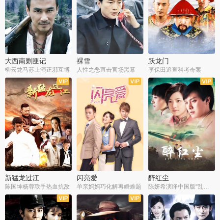
大西南剿匪记
裸雪
跃龙门
柳云龙马苏上演正邪互博
人性之恶直击官场黑幕
李保田追查科考奇案
全36集
全37集
全30集
新猛龙过江
闪亮爱
醉红尘
陈国坤杨蓉联手热血抗敌
单亲妈妈巧化解再婚难题
陈妍希演绎中国版“乱世佳人”
全30集
全30集
全30集