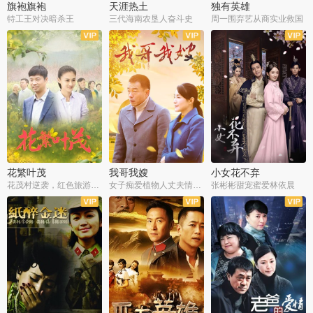
旗袍旗袍
天涯热土
独有英雄
特工王对决暗杀王
三代海南农垦人奋斗史
周一围弃艺从商实业救国
全34集
全50集
全51集
花繁叶茂
我哥我嫂
小女花不弃
花茂村逆袭，红色旅游出圈
女子痴爱植物人丈夫情定一生
张彬彬甜宠蜜爱林依晨
全42集
全35集
全32集