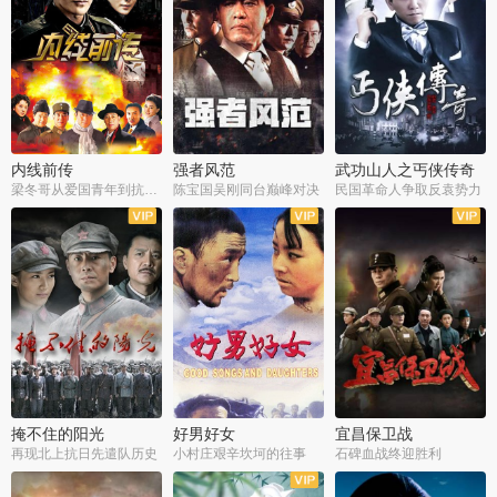
内线前传
强者风范
武功山人之丐侠传奇
梁冬哥从爱国青年到抗战精英
陈宝国吴刚同台巅峰对决
民国革命人争取反袁势力
全38集
全9集
全35集
掩不住的阳光
好男好女
宜昌保卫战
再现北上抗日先遣队历史
小村庄艰辛坎坷的往事
石碑血战终迎胜利
全37集
全40集
全25集