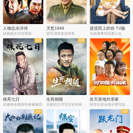
人物志水浒传
天堑1949
逆流而上的你 TV版
经典版水浒传再现
胡可演绎美女特务
马丽潘粤明逆袭人生
全34集
全21集
全35集
殊死七日
生死相随
欢天喜地对亲家
吴健奉命截获特务戴遂昌
农家好汉书写历史传奇
研究生回乡创业谱写欢乐爱情
全40集
全21集
全30集