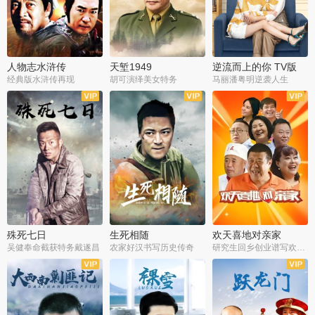
人物志水浒传
天堑1949
逆流而上的你 TV版
经典版水浒传再现
胡可演绎美女特务
马丽潘粤明逆袭人生
全34集
全21集
全35集
殊死七日
生死相随
欢天喜地对亲家
吴健奉命截获特务戴遂昌
农家好汉书写历史传奇
研究生回乡创业谱写欢乐爱情
全40集
全21集
全30集