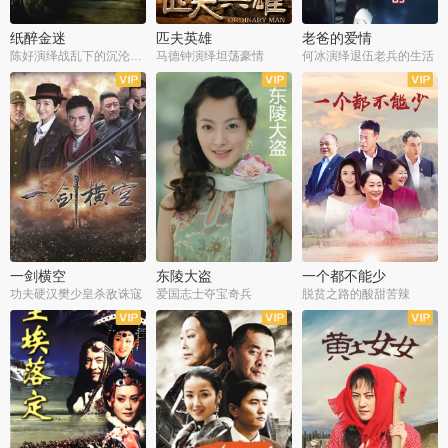
纸醉金迷
匹夫英雄
老爸的爱情
陈好演绎战乱下的沉沦人生
马德钟演绎坦荡豪情
何冰演绎退伍老兵的生活
全40集
全33集
全36集
一剑横空
东陵大盗
一个都不能少
功夫硬汉樊少皇杀敌诛寇
爱国志士夺宝奇兵
脱贫之路的酸甜苦辣
全25集
全50集
全23集