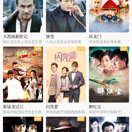
大西南剿匪记
裸雪
跃龙门
柳云龙马苏上演正邪互博
人性之恶直击官场黑幕
李保田追查科考奇案
全36集
全37集
全30集
新猛龙过江
闪亮爱
醉红尘
陈国坤杨蓉联手热血抗敌
单亲妈妈巧化解再婚难题
陈妍希演绎中国版“乱世佳人”
全30集
全30集
全30集