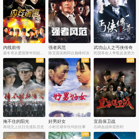
内线前传
强者风范
武功山人之丐侠传奇
梁冬哥从爱国青年到抗战精英
陈宝国吴刚同台巅峰对决
民国革命人争取反袁势力
全38集
全9集
全35集
掩不住的阳光
好男好女
宜昌保卫战
再现北上抗日先遣队历史
小村庄艰辛坎坷的往事
石碑血战终迎胜利
全37集
全40集
全25集