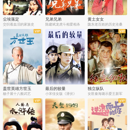
尘埃落定
兄弟兄弟
黄土女女
交织着血泪的家族史
陈建斌龙虎斗相爱相杀
陇东老百姓的历史沧桑
全36集
全28集
全44集
盖世英雄方世玉
最后的较量
独立纵队
杨子展十八般武艺
小宋佳女版《潜伏》
女匪秦海璐示爱王新军
全40集
全30集
全43集