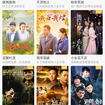
旗袍旗袍
天涯热土
独有英雄
特工王对决暗杀王
三代海南农垦人奋斗史
周一围弃艺从商实业救国
全34集
全50集
全51集
花繁叶茂
我哥我嫂
小女花不弃
花茂村逆袭，红色旅游出圈
女子痴爱植物人丈夫情定一生
张彬彬甜宠蜜爱林依晨
全42集
全35集
全32集