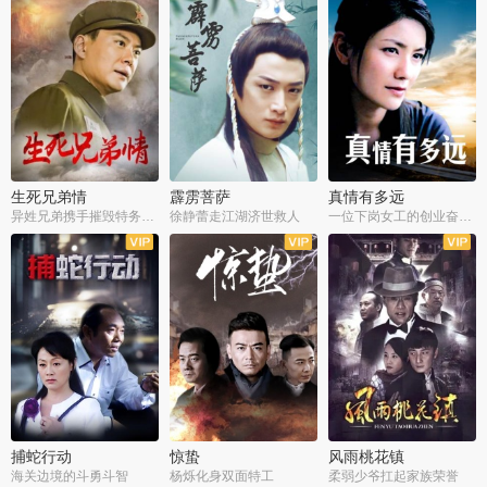
生死兄弟情
霹雳菩萨
真情有多远
异姓兄弟携手摧毁特务阴谋
徐静蕾走江湖济世救人
一位下岗女工的创业奋斗史
全22集
全39集
全36集
捕蛇行动
惊蛰
风雨桃花镇
海关边境的斗勇斗智
杨烁化身双面特工
柔弱少爷扛起家族荣誉