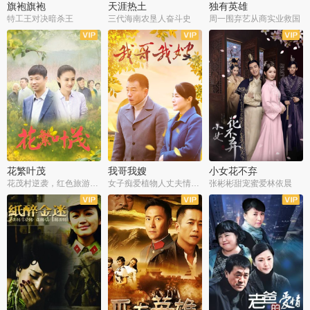
旗袍旗袍
天涯热土
独有英雄
特工王对决暗杀王
三代海南农垦人奋斗史
周一围弃艺从商实业救国
全34集
全50集
全51集
花繁叶茂
我哥我嫂
小女花不弃
花茂村逆袭，红色旅游出圈
女子痴爱植物人丈夫情定一生
张彬彬甜宠蜜爱林依晨
全42集
全35集
全32集