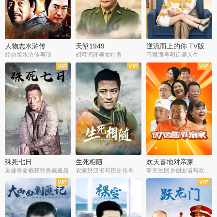
人物志水浒传
天堑1949
逆流而上的你 TV版
经典版水浒传再现
胡可演绎美女特务
马丽潘粤明逆袭人生
全34集
全21集
全35集
殊死七日
生死相随
欢天喜地对亲家
吴健奉命截获特务戴遂昌
农家好汉书写历史传奇
研究生回乡创业谱写欢乐爱情
全40集
全21集
全30集