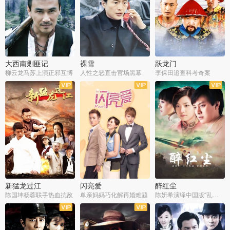
大西南剿匪记
裸雪
跃龙门
柳云龙马苏上演正邪互博
人性之恶直击官场黑幕
李保田追查科考奇案
全36集
全37集
全30集
新猛龙过江
闪亮爱
醉红尘
陈国坤杨蓉联手热血抗敌
单亲妈妈巧化解再婚难题
陈妍希演绎中国版“乱世佳人”
全30集
全30集
全30集