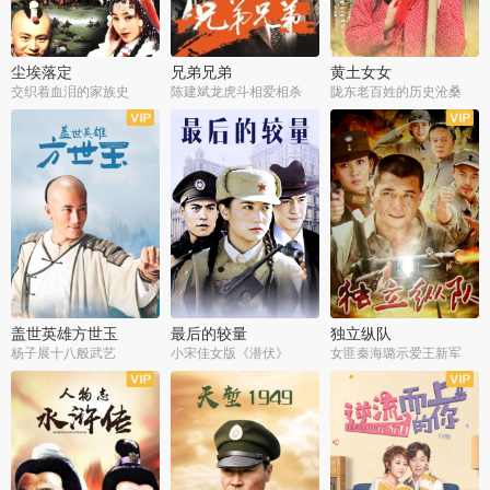
尘埃落定
兄弟兄弟
黄土女女
交织着血泪的家族史
陈建斌龙虎斗相爱相杀
陇东老百姓的历史沧桑
全36集
全28集
全44集
盖世英雄方世玉
最后的较量
独立纵队
杨子展十八般武艺
小宋佳女版《潜伏》
女匪秦海璐示爱王新军
全40集
全30集
全43集