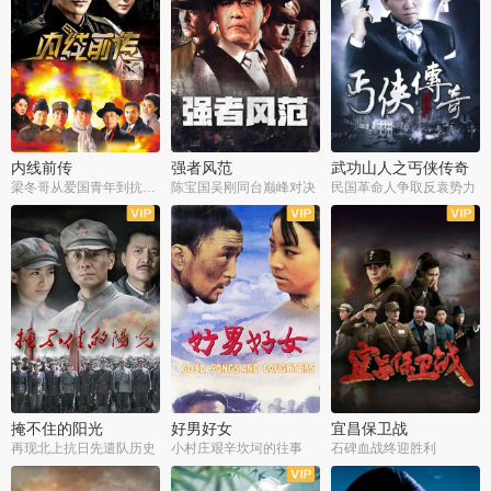
内线前传
强者风范
武功山人之丐侠传奇
梁冬哥从爱国青年到抗战精英
陈宝国吴刚同台巅峰对决
民国革命人争取反袁势力
全38集
全9集
全35集
掩不住的阳光
好男好女
宜昌保卫战
再现北上抗日先遣队历史
小村庄艰辛坎坷的往事
石碑血战终迎胜利
全37集
全40集
全25集