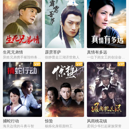
生死兄弟情
霹雳菩萨
真情有多远
异姓兄弟携手摧毁特务阴谋
徐静蕾走江湖济世救人
一位下岗女工的创业奋斗史
全22集
全39集
全36集
捕蛇行动
惊蛰
风雨桃花镇
海关边境的斗勇斗智
杨烁化身双面特工
柔弱少爷扛起家族荣誉