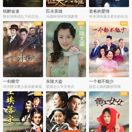
纸醉金迷
匹夫英雄
老爸的爱情
陈好演绎战乱下的沉沦人生
马德钟演绎坦荡豪情
何冰演绎退伍老兵的生活
全40集
全33集
全36集
一剑横空
东陵大盗
一个都不能少
功夫硬汉樊少皇杀敌诛寇
爱国志士夺宝奇兵
脱贫之路的酸甜苦辣
全25集
全50集
全23集