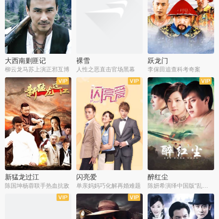
大西南剿匪记
裸雪
跃龙门
柳云龙马苏上演正邪互博
人性之恶直击官场黑幕
李保田追查科考奇案
全36集
全37集
全30集
新猛龙过江
闪亮爱
醉红尘
陈国坤杨蓉联手热血抗敌
单亲妈妈巧化解再婚难题
陈妍希演绎中国版“乱世佳人”
全30集
全30集
全30集