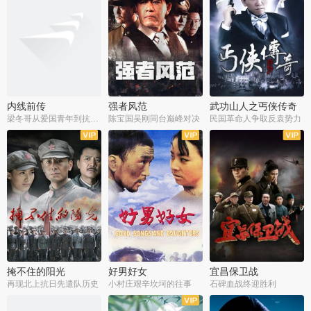
内线前传
强者风范
武功山人之丐侠传奇
梁冬哥从爱国青年到抗战精英
陈宝国吴刚同台巅峰对决
民国革命人争取反袁势力
全38集
全9集
全35集
掩不住的阳光
好男好女
宜昌保卫战
再现北上抗日先遣队历史
小村庄艰辛坎坷的往事
石碑血战终迎胜利
全37集
全40集
全25集