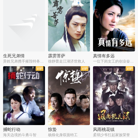
生死兄弟情
霹雳菩萨
真情有多远
异姓兄弟携手摧毁特务阴谋
徐静蕾走江湖济世救人
一位下岗女工的创业奋斗史
全22集
全39集
全36集
捕蛇行动
惊蛰
风雨桃花镇
海关边境的斗勇斗智
杨烁化身双面特工
柔弱少爷扛起家族荣誉