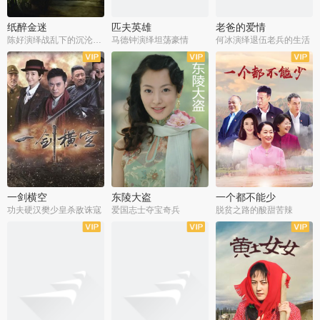
纸醉金迷
匹夫英雄
老爸的爱情
陈好演绎战乱下的沉沦人生
马德钟演绎坦荡豪情
何冰演绎退伍老兵的生活
全40集
全33集
全36集
一剑横空
东陵大盗
一个都不能少
功夫硬汉樊少皇杀敌诛寇
爱国志士夺宝奇兵
脱贫之路的酸甜苦辣
全25集
全50集
全23集