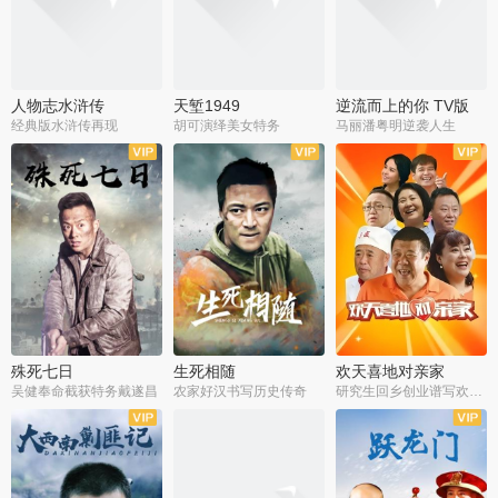
人物志水浒传
天堑1949
逆流而上的你 TV版
经典版水浒传再现
胡可演绎美女特务
马丽潘粤明逆袭人生
全34集
全21集
全35集
殊死七日
生死相随
欢天喜地对亲家
吴健奉命截获特务戴遂昌
农家好汉书写历史传奇
研究生回乡创业谱写欢乐爱情
全40集
全21集
全30集