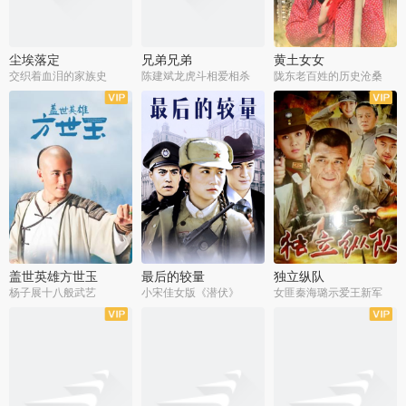
尘埃落定
兄弟兄弟
黄土女女
交织着血泪的家族史
陈建斌龙虎斗相爱相杀
陇东老百姓的历史沧桑
全36集
全28集
全44集
盖世英雄方世玉
最后的较量
独立纵队
杨子展十八般武艺
小宋佳女版《潜伏》
女匪秦海璐示爱王新军
全40集
全30集
全43集