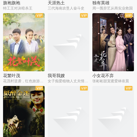
旗袍旗袍
天涯热土
独有英雄
特工王对决暗杀王
三代海南农垦人奋斗史
周一围弃艺从商实业救国
全34集
全50集
全51集
花繁叶茂
我哥我嫂
小女花不弃
花茂村逆袭，红色旅游出圈
女子痴爱植物人丈夫情定一生
张彬彬甜宠蜜爱林依晨
全42集
全35集
全32集