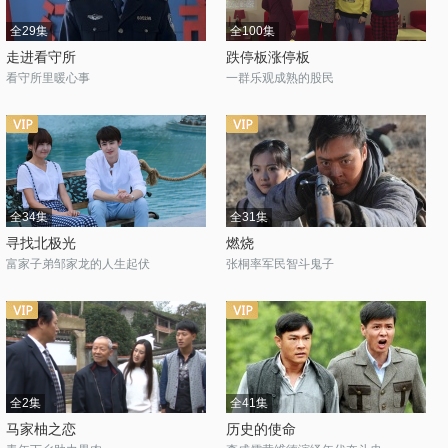
全29集
全100集
走进看守所
跌停板涨停板
看守所里暖心事
一群乐观成熟的股民
全34集
全31集
寻找北极光
燃烧
富家子弟邹家龙的人生起伏
张桐率军民智斗鬼子
全2集
全41集
马家柚之恋
历史的使命