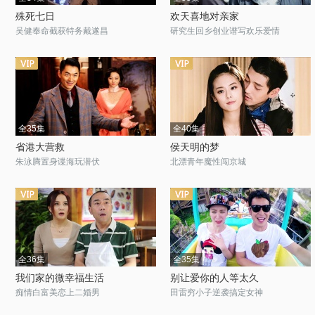
殊死七日
欢天喜地对亲家
吴健奉命截获特务戴遂昌
研究生回乡创业谱写欢乐爱情
全35集
全40集
省港大营救
侯天明的梦
朱泳腾置身谍海玩潜伏
北漂青年魔性闯京城
全36集
全35集
我们家的微幸福生活
别让爱你的人等太久
痴情白富美恋上二婚男
田雷穷小子逆袭搞定女神