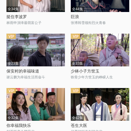
全34集
全44集
挺住李波罗
巨浪
林雨申演绎最萌富公子
张博韩雪领衔烈火青春
全23集
全33集
保安村的幸福味道
少林小子方世玉
谢云鹏为幸福生活而奋斗
铁骨少年方世玉的峥嵘人生
全32集
全42集
你幸福我快乐
苍生大医