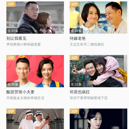
全35集
全38集
别让我看见
待嫁老爸
李幼斌领小鲜肉破悬案
王志文朱丹二婚也疯狂
全36集
全32集
酸甜苦辣小夫妻
邻居也疯狂
升级版金太狼的幸福生活
张佳宁黄宥明秘密地下恋