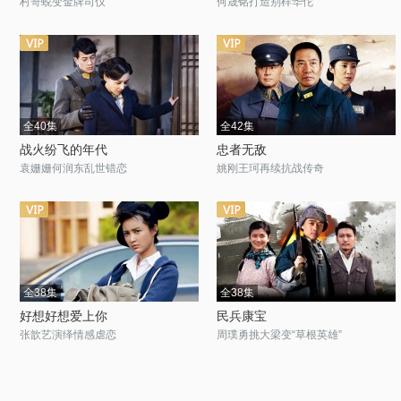
村哥蜕变金牌司仪
何晟铭打造别样华佗
全40集
全42集
战火纷飞的年代
忠者无敌
袁姗姗何润东乱世错恋
姚刚王珂再续抗战传奇
全38集
全38集
好想好想爱上你
民兵康宝
张歆艺演绎情感虐恋
周璞勇挑大梁变“草根英雄”