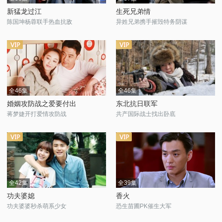
新猛龙过江
生死兄弟情
陈国坤杨蓉联手热血抗敌
异姓兄弟携手摧毁特务阴谋
全46集
全46集
婚姻攻防战之爱要付出
东北抗日联军
蒋梦婕开打爱情攻防战
共产国际战士找出卧底
全42集
全39集
功夫婆媳
香火
功夫婆婆秒杀萌系少女
恐生苗圃PK催生大军