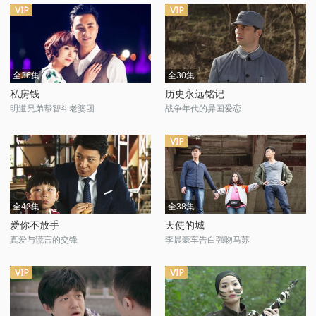
全36集
全30集
私房钱
历史永远铭记
明道兄弟帮智斗老婆团
战争年代的异国爱恋
全42集
全38集
爱你不放手
天使的城
真爱与谎言的交锋
李晨豪车告白强吻马苏