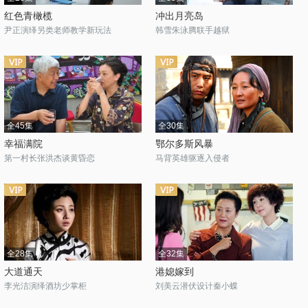
红色青橄榄
冲出月亮岛
尹正演绎另类老师教学新玩法
韩雪朱泳腾联手越狱
全45集
全30集
幸福满院
鄂尔多斯风暴
第一村长张洪杰谈黄昏恋
马背英雄驱逐入侵者
全28集
全32集
大道通天
港媳嫁到
李光洁演绎酒坊少掌柜
刘美云潜伏设计秦小蝶