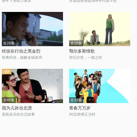
青年下乡助力果农
李成儒黄维德演绎年代奋斗史
全28集
全18集
经侦在行动之黑金烈
鄂尔多斯情歌
智勇经侦，破解金钱迷局
世纪沙患，一旗之转
全40集
全31集
我为儿孙当北漂
青春万万岁
喜怒哀乐的生活故事
90后拼搏正当时