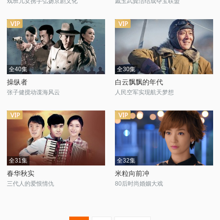
戏班儿女携手弘扬京剧文化
戚玉武龚洁结成夺宝联盟
全40集
全30集
操纵者
白云飘飘的年代
张子健搅动谍海风云
人民空军实现航天梦想
全31集
全32集
春华秋实
米粒向前冲
三代人的爱恨情仇
80后时尚婚姻大戏