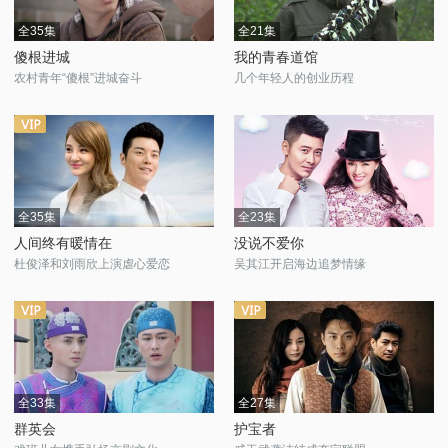
全35集
全21集
傻根进城
我的青春道馆
农村青年“傻根”进城奋斗
几个年轻人的创业历程
全35集
全23集
人间终有暖情在
没说不爱你
杜俊泽和刘雨欣上演虐心爱恋
吴其江开启海边追梦情缘
全33集
全27集
群英会
护宝者