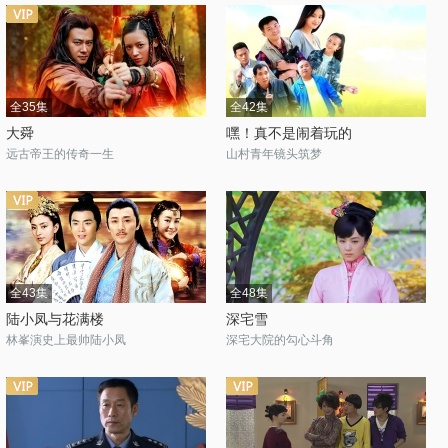
全35集
全42集
大舜
嘿！真不是闹着玩的
远古帝王的传奇一生
山村青年镜头筑梦
全43集
全48集
陆小凤与花满楼
深宅雪
林峯演史上最帅陆小凤
深宅大院的勾心斗角