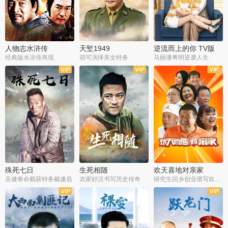
人物志水浒传
天堑1949
逆流而上的你 TV版
经典版水浒传再现
胡可演绎美女特务
马丽潘粤明逆袭人生
全34集
全21集
全35集
殊死七日
生死相随
欢天喜地对亲家
吴健奉命截获特务戴遂昌
农家好汉书写历史传奇
研究生回乡创业谱写欢乐爱情
全40集
全21集
全30集