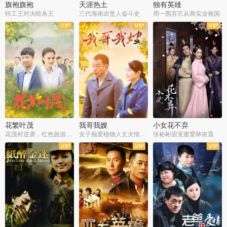
旗袍旗袍
天涯热土
独有英雄
特工王对决暗杀王
三代海南农垦人奋斗史
周一围弃艺从商实业救国
全34集
全50集
全51集
花繁叶茂
我哥我嫂
小女花不弃
花茂村逆袭，红色旅游出圈
女子痴爱植物人丈夫情定一生
张彬彬甜宠蜜爱林依晨
全42集
全35集
全32集