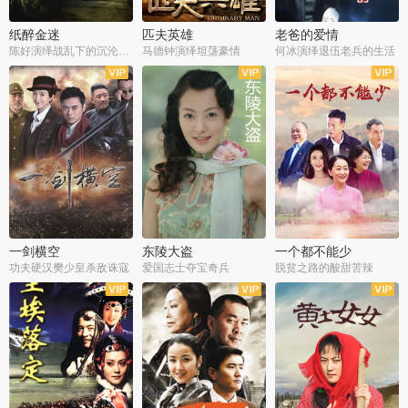
纸醉金迷
匹夫英雄
老爸的爱情
陈好演绎战乱下的沉沦人生
马德钟演绎坦荡豪情
何冰演绎退伍老兵的生活
全40集
全33集
全36集
一剑横空
东陵大盗
一个都不能少
功夫硬汉樊少皇杀敌诛寇
爱国志士夺宝奇兵
脱贫之路的酸甜苦辣
全25集
全50集
全23集