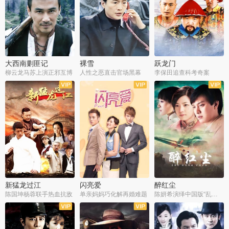
大西南剿匪记
裸雪
跃龙门
柳云龙马苏上演正邪互博
人性之恶直击官场黑幕
李保田追查科考奇案
全36集
全37集
全30集
新猛龙过江
闪亮爱
醉红尘
陈国坤杨蓉联手热血抗敌
单亲妈妈巧化解再婚难题
陈妍希演绎中国版“乱世佳人”
全30集
全30集
全30集