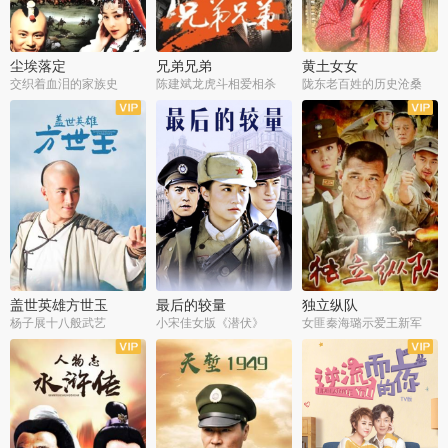
尘埃落定
兄弟兄弟
黄土女女
交织着血泪的家族史
陈建斌龙虎斗相爱相杀
陇东老百姓的历史沧桑
全36集
全28集
全44集
盖世英雄方世玉
最后的较量
独立纵队
杨子展十八般武艺
小宋佳女版《潜伏》
女匪秦海璐示爱王新军
全40集
全30集
全43集