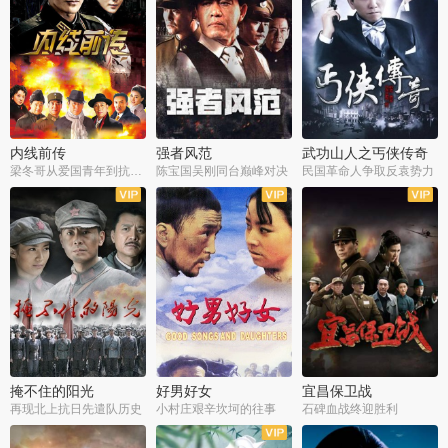
内线前传
强者风范
武功山人之丐侠传奇
梁冬哥从爱国青年到抗战精英
陈宝国吴刚同台巅峰对决
民国革命人争取反袁势力
全38集
全9集
全35集
掩不住的阳光
好男好女
宜昌保卫战
再现北上抗日先遣队历史
小村庄艰辛坎坷的往事
石碑血战终迎胜利
全37集
全40集
全25集