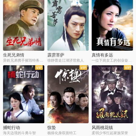
生死兄弟情
霹雳菩萨
真情有多远
异姓兄弟携手摧毁特务阴谋
徐静蕾走江湖济世救人
一位下岗女工的创业奋斗史
全22集
全39集
全36集
捕蛇行动
惊蛰
风雨桃花镇
海关边境的斗勇斗智
杨烁化身双面特工
柔弱少爷扛起家族荣誉