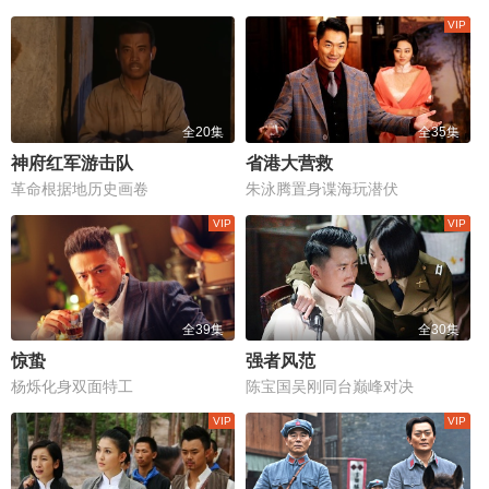
全20集
全35集
神府红军游击队
省港大营救
革命根据地历史画卷
朱泳腾置身谍海玩潜伏
全39集
全30集
惊蛰
强者风范
杨烁化身双面特工
陈宝国吴刚同台巅峰对决