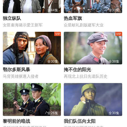
全44集
全30集
独立纵队
热血军旗
女匪秦海璐示爱王新军
众星献礼剧版建军大业
全30集
全38集
鄂尔多斯风暴
掩不住的阳光
马背英雄驱逐入侵者
再现北上抗日先遣队历史
全26集
全30集
黎明前的暗战
我们队伍向太阳