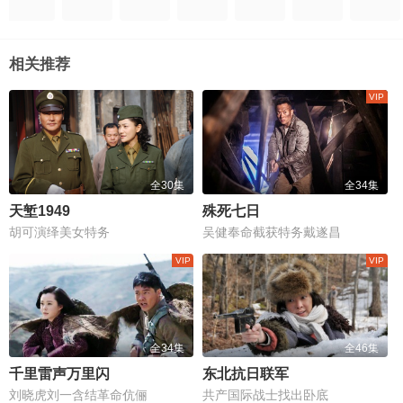
相关推荐
全30集
全34集
天堑1949
殊死七日
胡可演绎美女特务
吴健奉命截获特务戴遂昌
全34集
全46集
千里雷声万里闪
东北抗日联军
刘晓虎刘一含结革命伉俪
共产国际战士找出卧底