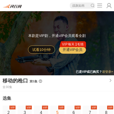
战旗如画
本剧是VIP剧，开通VIP会员观看全剧
试看10分钟
开通VIP会员
已是VIP或已购买？
请登录>
移动的枪口
第5集
全30集
选集
VIP
VIP
VIP
VIP
VIP
VIP
VIP
2
3
4
5
6
7
8