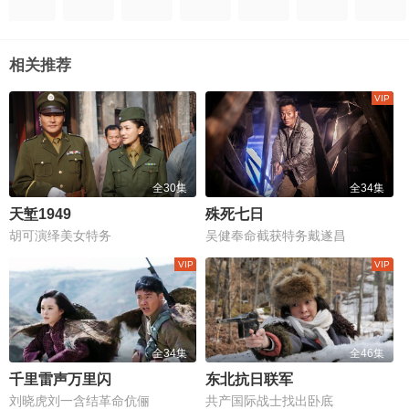
相关推荐
全30集
全34集
天堑1949
殊死七日
胡可演绎美女特务
吴健奉命截获特务戴遂昌
全34集
全46集
千里雷声万里闪
东北抗日联军
刘晓虎刘一含结革命伉俪
共产国际战士找出卧底