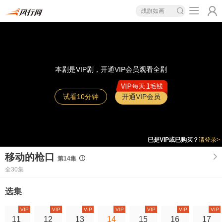
战旗如画
本剧是VIP剧，开通VIP会员观看全剧
试看10分钟
开通VIP会员
已是VIP或已购买？
请登录>
移动的枪口
第14集
全30集
选集
VIP
VIP
VIP
VIP
VIP
VIP
VIP
11
12
13
14
15
16
17