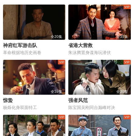
全20集
全35集
神府红军游击队
省港大营救
革命根据地历史画卷
朱泳腾置身谍海玩潜伏
全39集
全30集
惊蛰
强者风范
杨烁化身双面特工
陈宝国吴刚同台巅峰对决