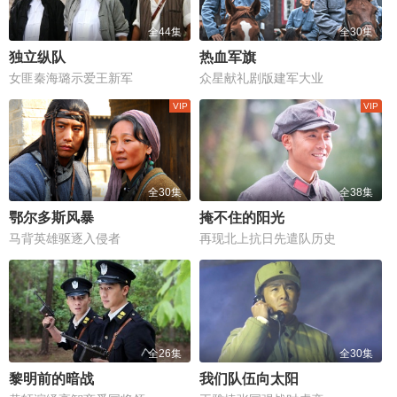
全44集
全30集
独立纵队
热血军旗
女匪秦海璐示爱王新军
众星献礼剧版建军大业
全30集
全38集
鄂尔多斯风暴
掩不住的阳光
马背英雄驱逐入侵者
再现北上抗日先遣队历史
全26集
全30集
黎明前的暗战
我们队伍向太阳