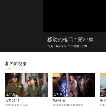
00:00/00:00
移动的枪口 : 第27集
首页
>
电视剧
>
中国内地
>
战争
相关影视剧
全30集
全34集
全3
天堑1949
殊死七日
千
胡可演绎美女特务
吴健奉命截获特务戴遂昌
刘晓