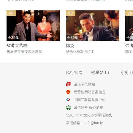
全35集
全39集
全3
省港大营救
惊蛰
强
朱泳腾置身谍海玩潜伏
杨烁化身双面特工
陈宝
风行官网
橙星梦工厂
小剪刀
诚信示范网站
全30集
全38集
经营性网站备案信息
鄂尔多斯风暴
掩不住的阳光
中国互联网举报中心
马背英雄驱逐入侵者
再现北上抗日先遣队历史
诚信经营 放心消费
北京12318文化市场举报热线
举报邮箱：
kefu@fun.tv