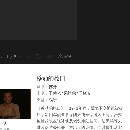
0
下载
用手机看
举报
移动的枪口
导演：
苏舟
主演：
于荣光
/
果靖霖
/
于晓光
类型：
战争
《移动的枪口》：1942年春，我地下交通线被破
坏，新四军侦查参谋陆天鸿奉命潜入上海，营救
被捕的战友陈冰侠及老父亲陆伯闻。陆天鸿等人
击队
进入伪特务机关，救出了陈冰侠。同时救出从北
史画卷