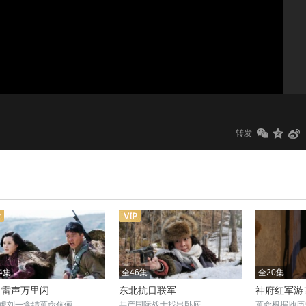
1.0x
标清
转发
4集
全46集
全20集
里雷声万里闪
东北抗日联军
神府红军游
虎刘一含结革命伉俪
共产国际战士找出卧底
革命根据地历