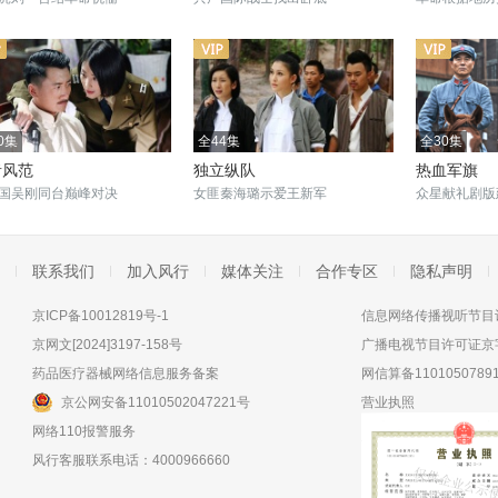
0集
全44集
全30集
者风范
独立纵队
热血军旗
国吴刚同台巅峰对决
女匪秦海璐示爱王新军
众星献礼剧版
联系我们
加入风行
媒体关注
合作专区
隐私声明
京ICP备10012819号-1
信息网络传播视听节目许
京网文[2024]3197-158号
广播电视节目许可证京字
药品医疗器械网络信息服务备案
网信算备11010507891
京公网安备11010502047221号
营业执照
网络110报警服务
风行客服联系电话：4000966660