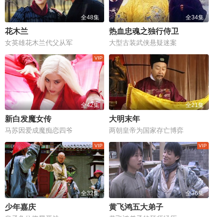
全48集
全34集
花木兰
热血忠魂之独行侍卫
女英雄花木兰代父从军
大型古装武侠悬疑迷案
全42集
全21集
新白发魔女传
大明末年
马苏因爱成魔痴恋四爷
两朝皇帝为国家存亡博弈
全32集
全36集
少年嘉庆
黄飞鸿五大弟子