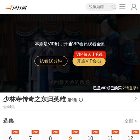
战旗如画
本剧是VIP剧，开通VIP会员观看全剧
试看10分钟
开通VIP会员
已是VIP或已购买？
请登录>
少林寺传奇之东归英雄
第9集
全44集
选集
全部 >
VIP
VIP
VIP
VIP
VIP
VIP
VIP
6
7
8
9
10
11
12