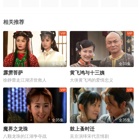
相关推荐
全40集
全33集
霹雳菩萨
黄飞鸿与十三姨
徐静蕾走江湖济世救人
大侠黄飞鸿的爱情忠义
全35集
全35集
魔界之龙珠
鼓上蚤时迁
八颗龙珠的江湖争夺战
吴京演绎宋代言情剧