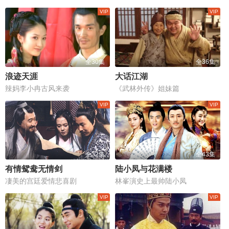
全30集
全36集
浪迹天涯
大话江湖
辣妈李小冉古风来袭
《武林外传》姐妹篇
全32集
全43集
有情鸳鸯无情剑
陆小凤与花满楼
凄美的宫廷爱情悲喜剧
林峯演史上最帅陆小凤