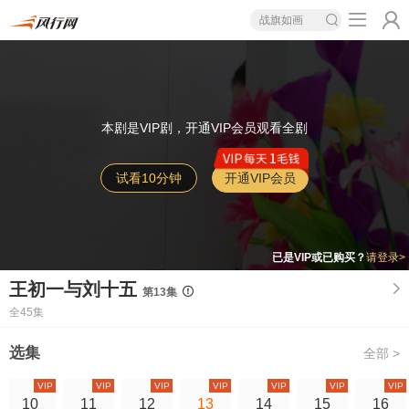
战旗如画
本剧是VIP剧，开通VIP会员观看全剧
试看10分钟
开通VIP会员
已是VIP或已购买？
请登录>
王初一与刘十五
第13集
全45集
选集
全部 >
VIP
VIP
VIP
VIP
VIP
VIP
VIP
10
11
12
13
14
15
16