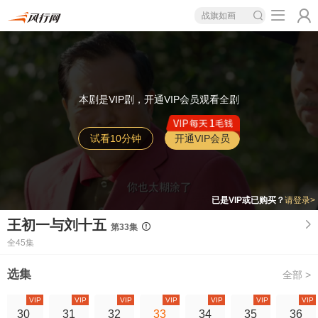
战旗如画
本剧是VIP剧，开通VIP会员观看全剧
试看10分钟
开通VIP会员
已是VIP或已购买？
请登录>
王初一与刘十五
第33集
全45集
选集
全部 >
VIP
VIP
VIP
VIP
VIP
VIP
VIP
30
31
32
33
34
35
36