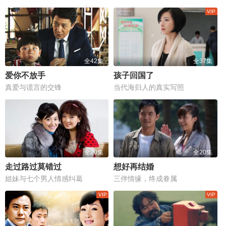
全42集
全37集
爱你不放手
孩子回国了
真爱与谎言的交锋
当代海归人的真实写照
全20集
全20集
走过路过莫错过
想好再结婚
姐妹与七个男人情感纠葛
三伴情缘，终成眷属