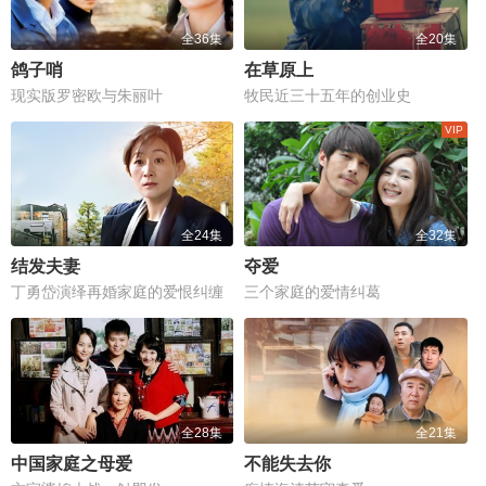
全36集
全20集
鸽子哨
在草原上
现实版罗密欧与朱丽叶
牧民近三十五年的创业史
全24集
全32集
结发夫妻
夺爱
丁勇岱演绎再婚家庭的爱恨纠缠
三个家庭的爱情纠葛
全28集
全21集
中国家庭之母爱
不能失去你