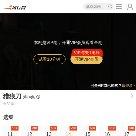
战旗如画
本剧是VIP剧，开通VIP会员观看全剧
试看10分钟
开通VIP会员
已是VIP或已购买？
请登录>
猎狼刀
第14集
全31集
选集
VIP
VIP
VIP
VIP
VIP
VIP
VIP
11
12
13
14
15
16
17