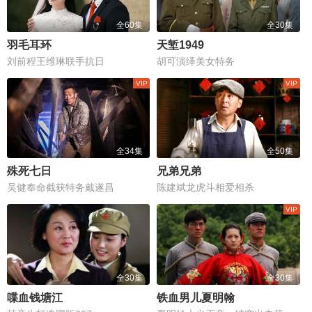
全60集
全30集
羽毛耳环
天堑1949
刘前程王维琳联手抗日
胡可演绎美女特务
全34集
全50集
殊死七日
兄弟兄弟
吴健奉命截获特务戴遂昌
陈建斌龙虎斗相爱相杀
全30集
全30集
喋血钱塘江
铁血男儿夏明翰