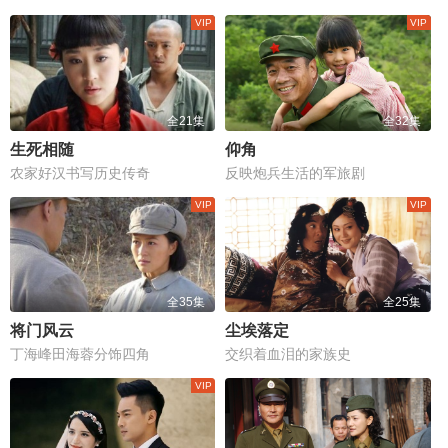
全21集
全32集
生死相随
仰角
农家好汉书写历史传奇
反映炮兵生活的军旅剧
全35集
全25集
将门风云
尘埃落定
丁海峰田海蓉分饰四角
交织着血泪的家族史