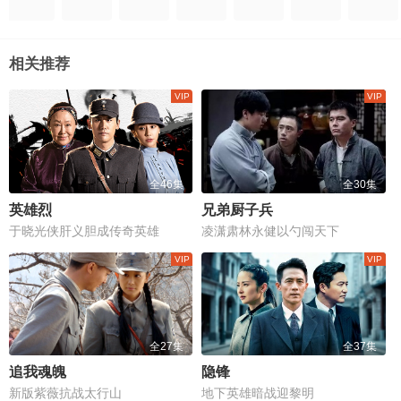
相关推荐
全46集
全30集
英雄烈
兄弟厨子兵
于晓光侠肝义胆成传奇英雄
凌潇肃林永健以勺闯天下
全27集
全37集
追我魂魄
隐锋
新版紫薇抗战太行山
地下英雄暗战迎黎明