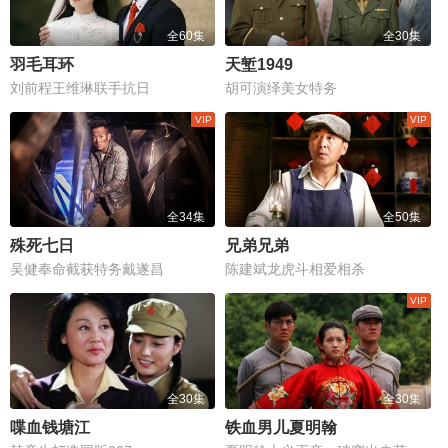
全60集
全30集
羽毛耳环
天堑1949
刘前程王维琳联手抗日
胡可演绎美女特务
全34集
全50集
殊死七日
兄弟兄弟
吴健奉命截获特务戴遂昌
陈建斌龙虎斗相爱相杀
全30集
全30集
喋血钱塘江
铁血男儿夏明翰