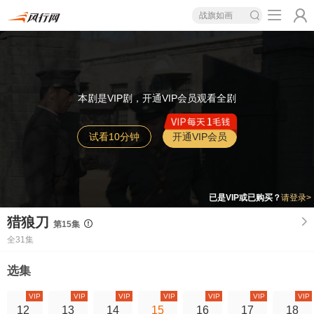
战旗如画
本剧是VIP剧，开通VIP会员观看全剧
试看10分钟
开通VIP会员
已是VIP或已购买？
请登录>
猎狼刀
第15集
全31集
选集
VIP
VIP
VIP
VIP
VIP
VIP
VIP
12
13
14
15
16
17
18