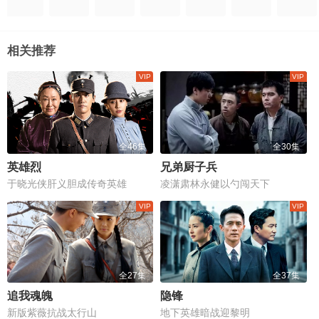
相关推荐
全46集
全30集
英雄烈
兄弟厨子兵
于晓光侠肝义胆成传奇英雄
凌潇肃林永健以勺闯天下
全27集
全37集
追我魂魄
隐锋
新版紫薇抗战太行山
地下英雄暗战迎黎明