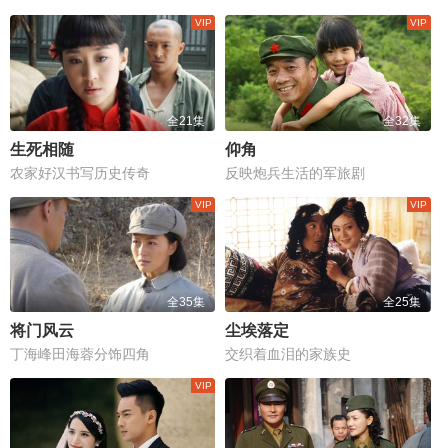
全21集
全32集
生死相随
仰角
农家好汉书写历史传奇
反映炮兵生活的军旅剧
全35集
全25集
将门风云
尘埃落定
丁海峰田海蓉分饰四角
交织着血泪的家族史