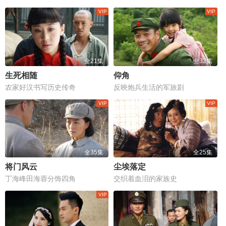
全21集
全32集
生死相随
仰角
农家好汉书写历史传奇
反映炮兵生活的军旅剧
全35集
全25集
将门风云
尘埃落定
丁海峰田海蓉分饰四角
交织着血泪的家族史