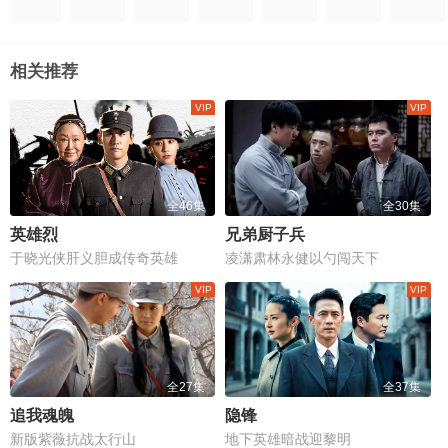
相关推荐
全46集
全30集
英雄烈
兄弟厨子兵
于晓光侠肝义胆成传奇英雄
凌潇肃林永健以勺闯天下
全27集
全37集
追我魂魄
隐锋
新版紫薇抗战太行山
地下英雄暗战迎黎明