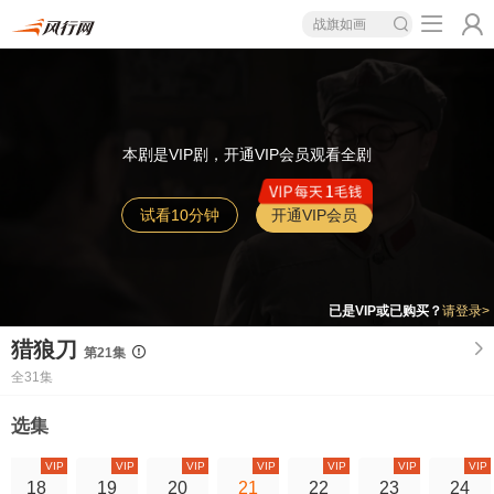
战旗如画
本剧是VIP剧，开通VIP会员观看全剧
试看10分钟
开通VIP会员
已是VIP或已购买？
请登录>
猎狼刀
第21集
全31集
选集
VIP
VIP
VIP
VIP
VIP
VIP
VIP
18
19
20
21
22
23
24