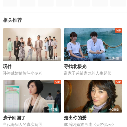
相关推荐
全37集
全34集
玩伴
寻找北极光
孙涛戴娇倩智斗小萝莉
富家子弟邹家龙的人生起伏
全37集
全26集
孩子回国了
走出你的爱
当代海归人的真实写照
80后闪婚族再造《天桥风云》