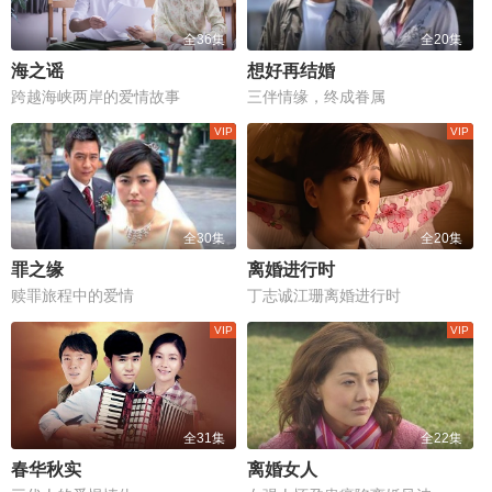
全36集
全20集
海之谣
想好再结婚
跨越海峡两岸的爱情故事
三伴情缘，终成眷属
全30集
全20集
罪之缘
离婚进行时
赎罪旅程中的爱情
丁志诚江珊离婚进行时
全31集
全22集
春华秋实
离婚女人