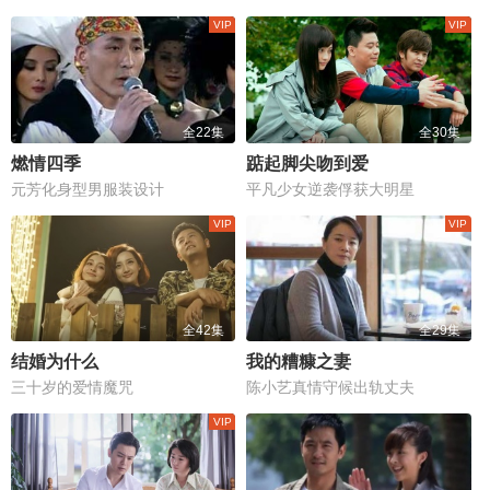
全22集
全30集
燃情四季
踮起脚尖吻到爱
元芳化身型男服装设计
平凡少女逆袭俘获大明星
全42集
全29集
结婚为什么
我的糟糠之妻
三十岁的爱情魔咒
陈小艺真情守候出轨丈夫