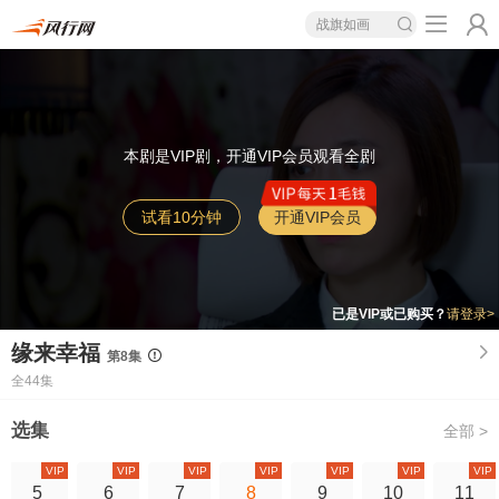
战旗如画
本剧是VIP剧，开通VIP会员观看全剧
试看10分钟
开通VIP会员
已是VIP或已购买？
请登录>
缘来幸福
第8集
全44集
选集
全部 >
VIP
VIP
VIP
VIP
VIP
VIP
VIP
5
6
7
8
9
10
11