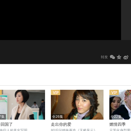
1.0x
标清
转发
7集
全26集
全22集
子回国了
走出你的爱
燃情四季
海归人的真实写照
80后闪婚族再造《天桥风云》
元芳化身型男