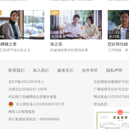
9集
全36集
全20集
的糟糠之妻
海之谣
想好再结婚
艺真情守候出轨丈夫
跨越海峡两岸的爱情故事
三伴情缘，终
联系我们
加入风行
媒体关注
合作专区
隐私声明
京ICP备10012819号-1
信息网络传播视听节目许
京网文[2024]3197-158号
广播电视节目许可证京字
药品医疗器械网络信息服务备案
网信算备11010507891
京公网安备11010502047221号
营业执照
网络110报警服务
风行客服联系电话：4000966660