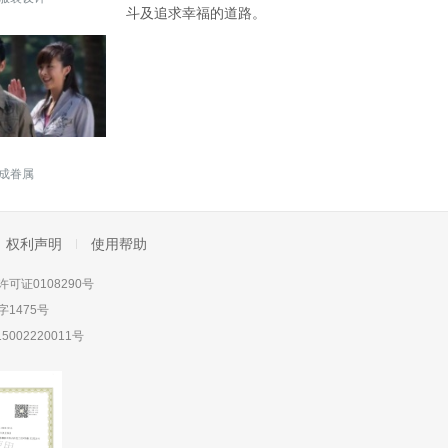
斗及追求幸福的道路。
成眷属
权利声明
使用帮助
可证0108290号
1475号
5002220011号