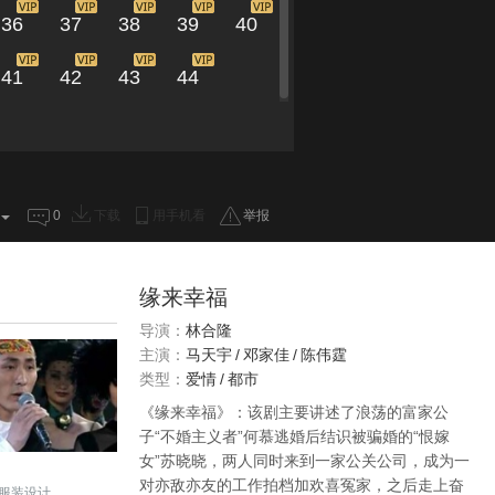
36
37
38
39
40
41
42
43
44
0
下载
用手机看
举报
缘来幸福
导演：
林合隆
主演：
马天宇
/
邓家佳
/
陈伟霆
类型：
爱情
/
都市
《缘来幸福》：该剧主要讲述了浪荡的富家公
子“不婚主义者”何慕逃婚后结识被骗婚的“恨嫁
女”苏晓晓，两人同时来到一家公关公司，成为一
对亦敌亦友的工作拍档加欢喜冤家，之后走上奋
服装设计