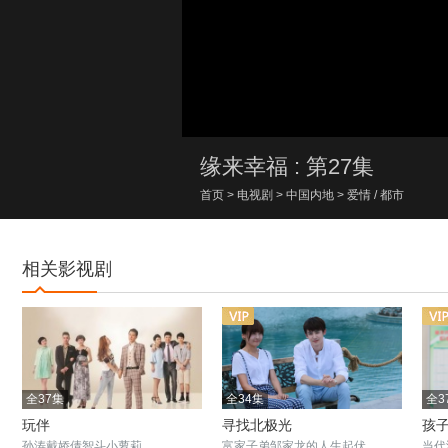
00:00/00:00
缘来幸福 : 第27集
首页
>
电视剧
>
中国内地
>
爱情
/
都市
相关影视剧
全37集
全34集
全3
玩伴
寻找北极光
孩
孙涛戴娇倩智斗小萝莉
富家子弟邹家龙的人生起伏
当代