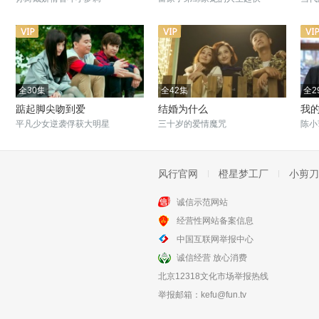
全30集
全42集
全2
踮起脚尖吻到爱
结婚为什么
我
平凡少女逆袭俘获大明星
三十岁的爱情魔咒
陈小
风行官网
橙星梦工厂
小剪刀
诚信示范网站
全30集
全20集
经营性网站备案信息
罪之缘
离婚进行时
中国互联网举报中心
赎罪旅程中的爱情
丁志诚江珊离婚进行时
诚信经营 放心消费
北京12318文化市场举报热线
举报邮箱：
kefu@fun.tv