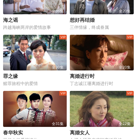
全36集
全20集
海之谣
想好再结婚
跨越海峡两岸的爱情故事
三伴情缘，终成眷属
全30集
全20集
罪之缘
离婚进行时
赎罪旅程中的爱情
丁志诚江珊离婚进行时
全31集
全22集
春华秋实
离婚女人