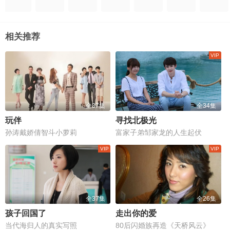
相关推荐
全37集
全34集
玩伴
寻找北极光
孙涛戴娇倩智斗小萝莉
富家子弟邹家龙的人生起伏
全37集
全26集
孩子回国了
走出你的爱
当代海归人的真实写照
80后闪婚族再造《天桥风云》