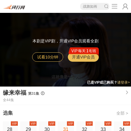
战旗如画
本剧是VIP剧，开通VIP会员观看全剧
试看10分钟
开通VIP会员
已是VIP或已购买？
请登录>
缘来幸福
第31集
全44集
选集
全部 >
VIP
VIP
VIP
VIP
VIP
VIP
VIP
28
29
30
31
32
33
34