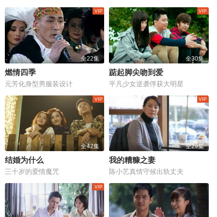
全22集
全30集
燃情四季
踮起脚尖吻到爱
元芳化身型男服装设计
平凡少女逆袭俘获大明星
全42集
全29集
结婚为什么
我的糟糠之妻
三十岁的爱情魔咒
陈小艺真情守候出轨丈夫