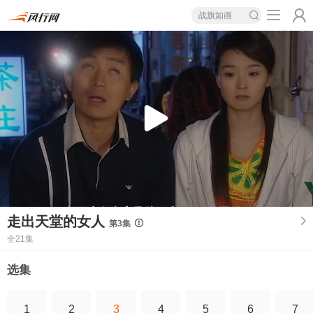
战旗如画
走出天堂的女人
第3集
全21集
选集
1
2
3
4
5
6
7