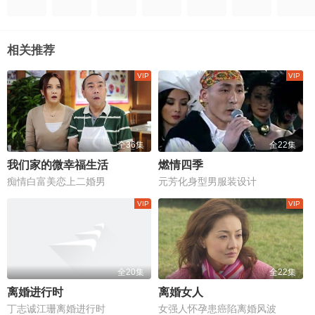
相关推荐
全36集
全22集
我们家的微幸福生活
燃情四季
痴情白富美恋上二婚男
元芳化身型男服装设计
全20集
全22集
离婚进行时
离婚女人
丁志诚江珊离婚进行时
女强人怀孕患癌陷离婚风波