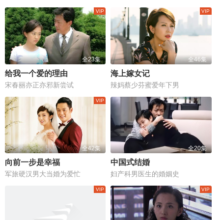
全23集
全46集
给我一个爱的理由
海上嫁女记
宋春丽亦正亦邪新尝试
辣妈蔡少芬蜜爱年下男
全42集
全20集
向前一步是幸福
中国式结婚
军旅硬汉男大当婚为爱忙
妇产科男医生的婚姻史