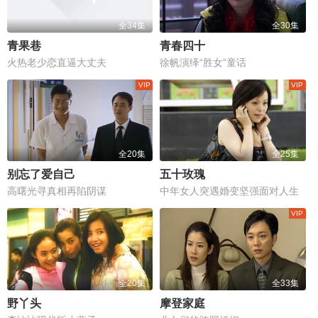
全34集
全30集
青果巷
青春四十
火热老少恋直逼大丈夫
徐帆演绎“胜女”童话
全20集
全25集
别忘了爱自己
五十玫瑰
高曙光寻真相再陷阴谋
中年女人突遇婚变坚强面对人生
全20集
全33集
野丫头
摩登家庭