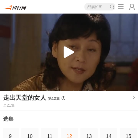
战旗如画
走出天堂的女人
第12集
全21集
选集
9
10
11
12
13
14
15