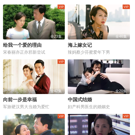
全23集
全46集
给我一个爱的理由
海上嫁女记
宋春丽亦正亦邪新尝试
辣妈蔡少芬蜜爱年下男
全42集
全20集
向前一步是幸福
中国式结婚
军旅硬汉男大当婚为爱忙
妇产科男医生的婚姻史