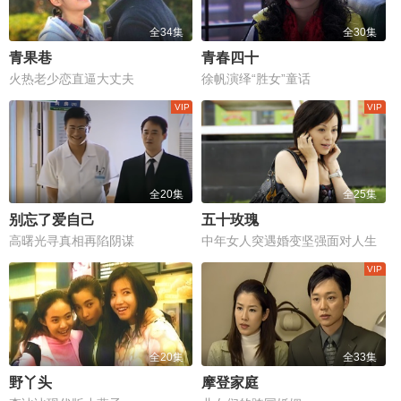
全34集
全30集
青果巷
青春四十
火热老少恋直逼大丈夫
徐帆演绎“胜女”童话
全20集
全25集
别忘了爱自己
五十玫瑰
高曙光寻真相再陷阴谋
中年女人突遇婚变坚强面对人生
全20集
全33集
野丫头
摩登家庭