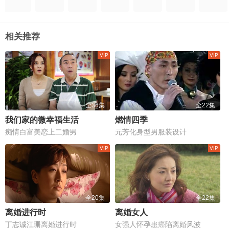
相关推荐
全36集
全22集
我们家的微幸福生活
燃情四季
痴情白富美恋上二婚男
元芳化身型男服装设计
全20集
全22集
离婚进行时
离婚女人
丁志诚江珊离婚进行时
女强人怀孕患癌陷离婚风波