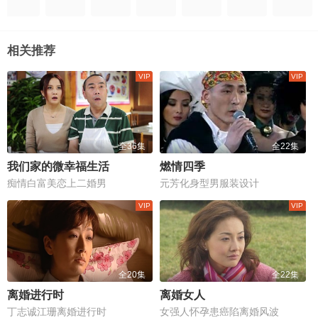
相关推荐
全36集
全22集
我们家的微幸福生活
燃情四季
痴情白富美恋上二婚男
元芳化身型男服装设计
全20集
全22集
离婚进行时
离婚女人
丁志诚江珊离婚进行时
女强人怀孕患癌陷离婚风波