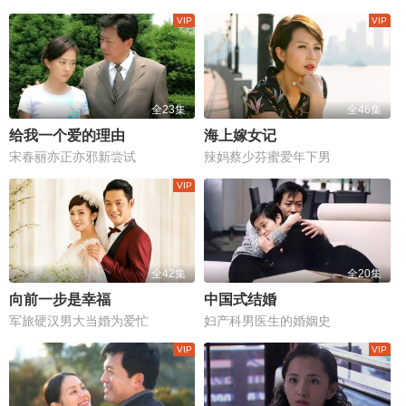
全23集
全46集
给我一个爱的理由
海上嫁女记
宋春丽亦正亦邪新尝试
辣妈蔡少芬蜜爱年下男
全42集
全20集
向前一步是幸福
中国式结婚
军旅硬汉男大当婚为爱忙
妇产科男医生的婚姻史