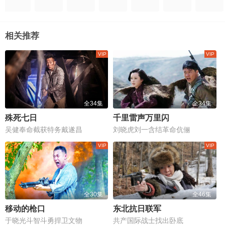
相关推荐
全34集
全34集
殊死七日
千里雷声万里闪
吴健奉命截获特务戴遂昌
刘晓虎刘一含结革命伉俪
全30集
全46集
移动的枪口
东北抗日联军
于晓光斗智斗勇捍卫文物
共产国际战士找出卧底