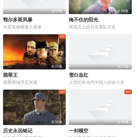
全30集
全38集
鄂尔多斯风暴
掩不住的阳光
马背英雄驱逐入侵者
再现北上抗日先遣队历史
全24集
全24集
翡翠王
雪白血红
翡翠商域浮沉兴衰
上世纪末当代中国人的奋斗史
全30集
全40集
历史永远铭记
一剑横空