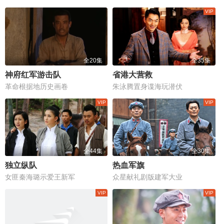
全20集
全35集
神府红军游击队
省港大营救
革命根据地历史画卷
朱泳腾置身谍海玩潜伏
全44集
全30集
独立纵队
热血军旗
女匪秦海璐示爱王新军
众星献礼剧版建军大业