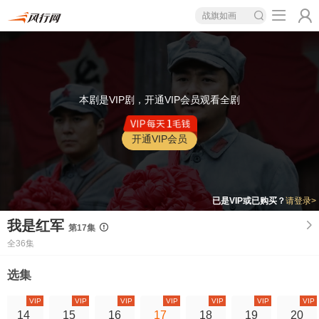
战旗如画
本剧是VIP剧，开通VIP会员观看全剧
开通VIP会员
已是VIP或已购买？
请登录>
我是红军
第17集
全36集
选集
VIP
VIP
VIP
VIP
VIP
VIP
VIP
14
15
16
17
18
19
20