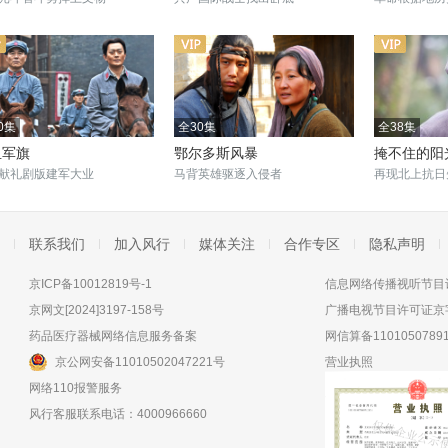
0集
全30集
全38集
血军旗
鄂尔多斯风暴
掩不住的阳
献礼剧版建军大业
马背英雄驱逐入侵者
再现北上抗日
联系我们
加入风行
媒体关注
合作专区
隐私声明
京ICP备10012819号-1
信息网络传播视听节目许
京网文[2024]3197-158号
广播电视节目许可证京字
药品医疗器械网络信息服务备案
网信算备11010507891
京公网安备11010502047221号
营业执照
网络110报警服务
风行客服联系电话：4000966660