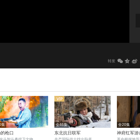
1.0x
标清
转发
0集
全46集
全20集
动的枪口
东北抗日联军
神府红军游
光斗智斗勇捍卫文物
共产国际战士找出卧底
革命根据地历