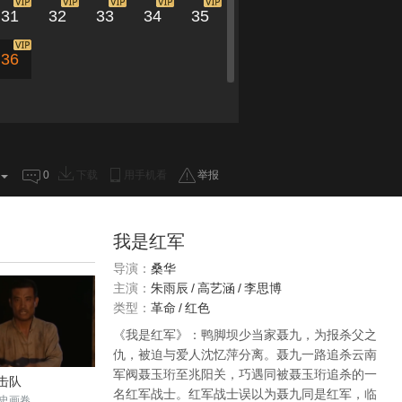
31
32
33
34
35
36
0
下载
用手机看
举报
我是红军
导演：
桑华
主演：
朱雨辰
/
高艺涵
/
李思博
类型：
革命
/
红色
《我是红军》：鸭脚坝少当家聂九，为报杀父之
仇，被迫与爱人沈忆萍分离。聂九一路追杀云南
军阀聂玉珩至兆阳关，巧遇同被聂玉珩追杀的一
击队
名红军战士。红军战士误以为聂九同是红军，临
史画卷