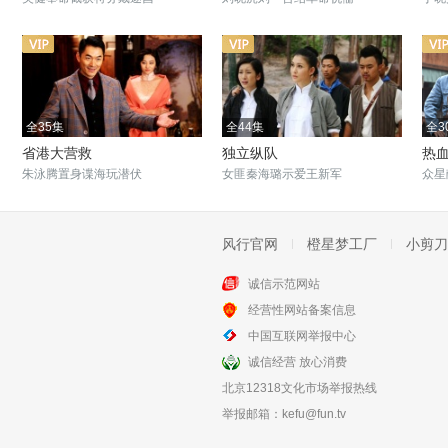
全35集
全44集
全3
省港大营救
独立纵队
热
朱泳腾置身谍海玩潜伏
女匪秦海璐示爱王新军
众星
风行官网
橙星梦工厂
小剪刀
诚信示范网站
全24集
全24集
经营性网站备案信息
翡翠王
雪白血红
中国互联网举报中心
翡翠商域浮沉兴衰
上世纪末当代中国人的奋斗史
诚信经营 放心消费
北京12318文化市场举报热线
举报邮箱：
kefu@fun.tv