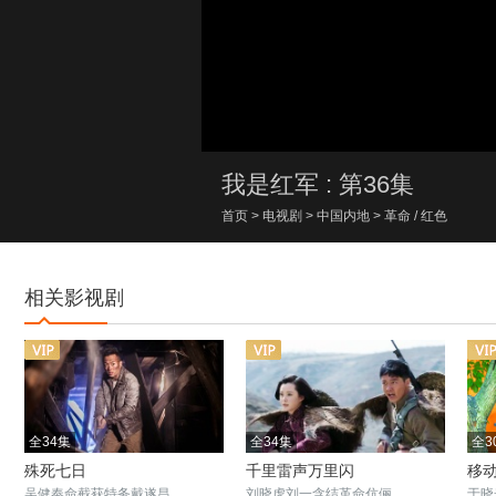
00:00/00:00
我是红军 : 第36集
首页
>
电视剧
>
中国内地
>
革命
/
红色
相关影视剧
全34集
全34集
全3
殊死七日
千里雷声万里闪
移
吴健奉命截获特务戴遂昌
刘晓虎刘一含结革命伉俪
于晓